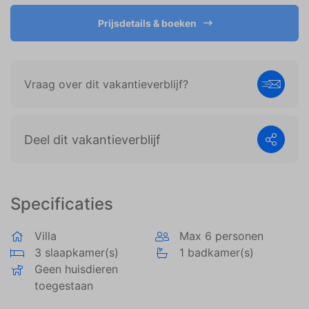
weergeven die zijn afgestemd op en relevant zijn
voor de individuele gebruiker. Deze advertenties
Prijsdetails & boeken
worden zo waardevoller voor uitgevers en externe
adverteerders.
Vraag over dit vakantieverblijf?
Deel dit vakantieverblijf
Specificaties
Villa
Max 6 personen
3 slaapkamer(s)
1 badkamer(s)
Geen huisdieren
toegestaan