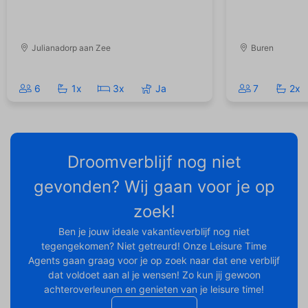
Julianadorp aan Zee
Buren
6
1x
3x
Ja
7
2x
Droomverblijf nog niet
gevonden? Wij gaan voor je op
zoek!
Ben je jouw ideale vakantieverblijf nog niet
tegengekomen? Niet getreurd! Onze Leisure Time
Agents gaan graag voor je op zoek naar dat ene verblijf
dat voldoet aan al je wensen! Zo kun jij gewoon
achteroverleunen en genieten van je leisure time!