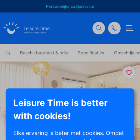
Persoonlijke zoekservice
Beschikbaarheid & prijs
Specificaties
Omschrijvin
Leisure Time is better
with cookies!
Toon alle foto's
Elke ervaring is beter met cookies. Omdat