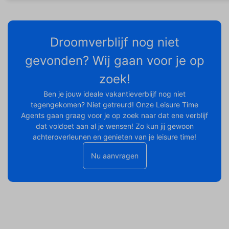
Droomverblijf nog niet
gevonden? Wij gaan voor je op
zoek!
Ben je jouw ideale vakantieverblijf nog niet
tegengekomen? Niet getreurd! Onze Leisure Time
Agents gaan graag voor je op zoek naar dat ene verblijf
dat voldoet aan al je wensen! Zo kun jij gewoon
achteroverleunen en genieten van je leisure time!
Nu aanvragen