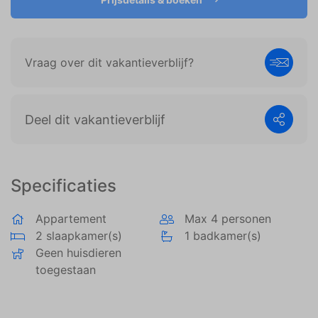
weergeven die zijn afgestemd op en relevant zijn
voor de individuele gebruiker. Deze advertenties
worden zo waardevoller voor uitgevers en externe
adverteerders.
Vraag over dit vakantieverblijf?
Deel dit vakantieverblijf
Specificaties
Appartement
Max 4 personen
2 slaapkamer(s)
1 badkamer(s)
Geen huisdieren
toegestaan