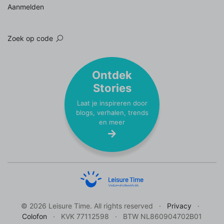
Aanmelden
Zoek op code
Ontdek
Stories
Laat je inspireren door
blogs, verhalen, trends
en meer
© 2026 Leisure Time. All rights reserved
Privacy
Colofon
KVK 77112598
BTW NL860904702B01