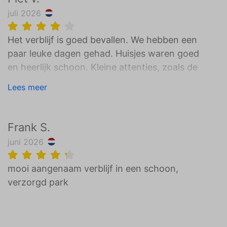
juli 2026
Het verblijf is goed bevallen. We hebben een
paar leuke dagen gehad. Huisjes waren goed
en heerlijk schoon. Kleine attenties, zoals de
doucheschuim etc, waren een leuke
Lees meer
aanvulling. Het huisje was klein, daar hadden
we voor gekozen maar we miste een kastje
waar je je eigen etenswaren in kon leggen.
Frank S.
Kastjes op slaapkamer hebben we voor de
juni 2026
kleding gebruikt. Rest stond op tafel dus dat
was wat onhandig. Maar met 2 personen
mooi aangenaam verblijf in een schoon,
goed te doen.
verzorgd park