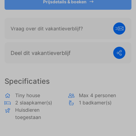
Prijsdetails & boeken
weergeven die zijn afgestemd op en relevant zijn
voor de individuele gebruiker. Deze advertenties
worden zo waardevoller voor uitgevers en externe
adverteerders.
Vraag over dit vakantieverblijf?
Deel dit vakantieverblijf
Specificaties
Tiny house
Max 4 personen
2 slaapkamer(s)
1 badkamer(s)
Huisdieren
toegestaan