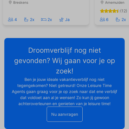
Breskens
Arnemuiden
(12)
4
2x
2x
Ja
6
2x
Droomverblijf nog niet
gevonden? Wij gaan voor je op
zoek!
Ben je jouw ideale vakantieverblijf nog niet
tegengekomen? Niet getreurd! Onze Leisure Time
Agents gaan graag voor je op zoek naar dat ene verblijf
dat voldoet aan al je wensen! Zo kun jij gewoon
achteroverleunen en genieten van je leisure time!
Nu aanvragen