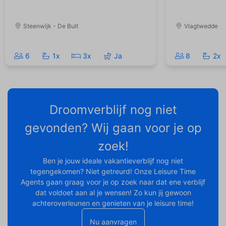
Steenwijk - De Bult
Vlagtwedde
6
1x
3x
Ja
8
2x
Droomverblijf nog niet
gevonden? Wij gaan voor je op
zoek!
Ben je jouw ideale vakantieverblijf nog niet
tegengekomen? Niet getreurd! Onze Leisure Time
Agents gaan graag voor je op zoek naar dat ene verblijf
dat voldoet aan al je wensen! Zo kun jij gewoon
achteroverleunen en genieten van je leisure time!
Nu aanvragen