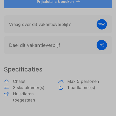
Prijsdetails & boeken
weergeven die zijn afgestemd op en relevant zijn
voor de individuele gebruiker. Deze advertenties
worden zo waardevoller voor uitgevers en externe
adverteerders.
Vraag over dit vakantieverblijf?
Deel dit vakantieverblijf
Specificaties
Chalet
Max 5 personen
3 slaapkamer(s)
1 badkamer(s)
Huisdieren
toegestaan