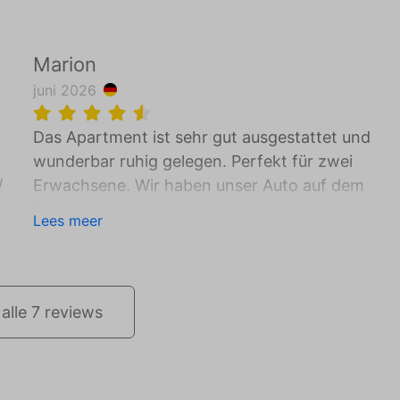
Marion
juni 2026
Das Apartment ist sehr gut ausgestattet und
wunderbar ruhig gelegen. Perfekt für zwei
/
Erwachsene. Wir haben unser Auto auf dem
Parkplatz stehen lassen und konnten mit unsere
Lees meer
Rädern Supermärkte und Restaurants sehr gut
erreichen. Es gibt viel Natur für tolle Radtouren 
einen wunderschönen Strand, der fußläufig
erreichbar ist. Wir haben uns sehr wohl gefühlt 
alle 7 reviews
würden das Apartment wieder buchen.