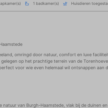
aapkamer(s)
1 badkamer(s)
Huisdieren toegest
adverteerders.
h-Haamstede
land, omringd door natuur, comfort en luxe facilitei
n, gelegen op het prachtige terrein van de Torenhoeve
s perfect voor wie even helemaal wil ontsnappen aan 
ge natuur van Burgh-Haamstede, vlak bij de duinen en