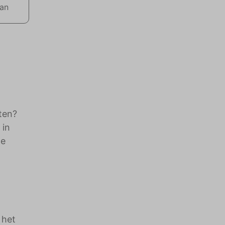
aan
ten?
 in
de
 het