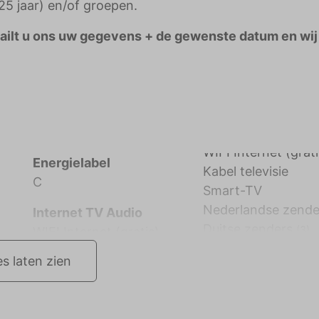
5 jaar) en/of groepen.
Mailt u ons uw gegevens + de gewenste datum en wij
Energielabel
Kabel televisie
C
Smart-TV
Nederlandse zende
Internet TV Audio
Duitse zenders
(3)
WIFI Internet (gratis)
es laten zien