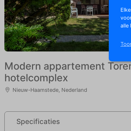
Elke
voor
alle
Too
Modern appartement Torenh
hotelcomplex
Nieuw-Haamstede, Nederland
Specificaties