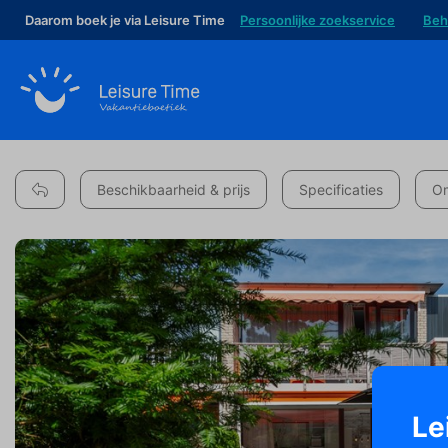
Daarom boek je via Leisure Time
Persoonlijke zoekservice
Beh
Beschikbaarheid & prijs
Specificaties
Om
Le