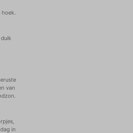
 hoek.
 duik
geruste
en van
ondzon.
rpjes,
 dag in