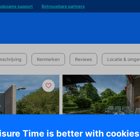
ulpzame support
Betrouwbare partners
schrijving
Kenmerken
Reviews
Locatie & omge
isure Time is better with cookies