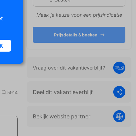
Maak je keuze voor een prijsindicatie
et
Prijsdetails & boeken
K
Vraag over dit vakantieverblijf?
oor
n van
iet
Deel dit vakantieverblijf
5914
er te
Bekijk website partner
n die
e