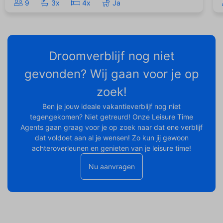
9
3x
4x
Ja
Droomverblijf nog niet
gevonden? Wij gaan voor je op
zoek!
Ben je jouw ideale vakantieverblijf nog niet
tegengekomen? Niet getreurd! Onze Leisure Time
Agents gaan graag voor je op zoek naar dat ene verblijf
dat voldoet aan al je wensen! Zo kun jij gewoon
achteroverleunen en genieten van je leisure time!
Nu aanvragen