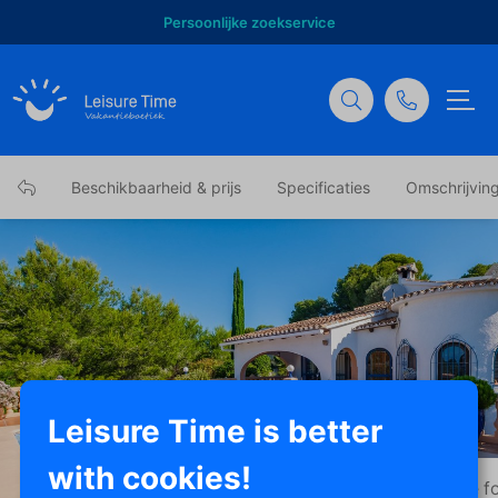
Persoonlijke zoekservice
Beschikbaarheid & prijs
Specificaties
Omschrijvin
Leisure Time is better
with cookies!
Toon alle f