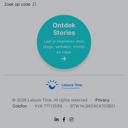
Zoek op code
Ontdek
Stories
Laat je inspireren door
blogs, verhalen, trends
en meer
© 2026 Leisure Time. All rights reserved
Privacy
Colofon
KVK 77112598
BTW NL860904702B01