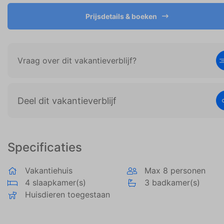
Deze site gebruikt cookies en Google
technologieën om het siteverkeer te analyseren.
Prijsdetails & boeken
Het doel van marketingcookies is advertenties
weergeven die zijn afgestemd op en relevant zijn
voor de individuele gebruiker. Deze advertenties
worden zo waardevoller voor uitgevers en externe
Vraag over dit vakantieverblijf?
adverteerders.
Deel dit vakantieverblijf
Specificaties
Vakantiehuis
Max 8 personen
4 slaapkamer(s)
3 badkamer(s)
Huisdieren toegestaan