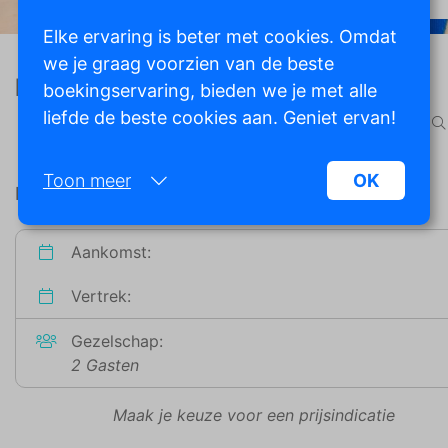
Elke ervaring is beter met cookies. Omdat
we je graag voorzien van de beste
Kijk naar de zon
boekingservaring, bieden we je met alle
liefde de beste cookies aan. Geniet ervan!
Moraira, Spanje
Toon meer
OK
Beschikbaarheid
Noodzakelijk:
Aankomst:
Noodzakelijke cookies helpen een website
bruikbaarder te maken, door basisfuncties als
Vertrek:
paginanavigatie en toegang tot beveiligde
gedeelten van de website mogelijk te maken.
Gezelschap:
Zonder deze cookies kan de website niet naar
2 Gasten
behoren werken.
Maak je keuze voor een prijsindicatie
Marketing: