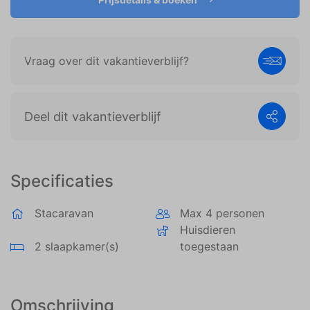
weergeven die zijn afgestemd op en relevant zijn
voor de individuele gebruiker. Deze advertenties
worden zo waardevoller voor uitgevers en externe
adverteerders.
Vraag over dit vakantieverblijf?
Deel dit vakantieverblijf
Specificaties
Stacaravan
Max 4 personen
Huisdieren
2 slaapkamer(s)
toegestaan
Omschrijving