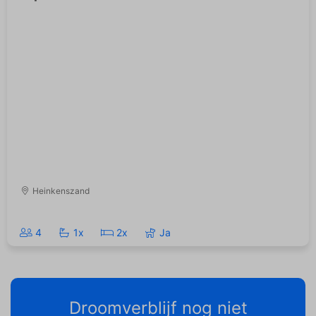
Heinkenszand
4
1x
2x
Ja
Droomverblijf nog niet