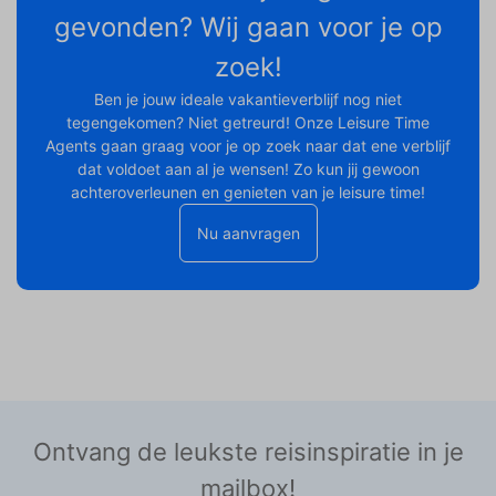
gevonden? Wij gaan voor je op
zoek!
Ben je jouw ideale vakantieverblijf nog niet
tegengekomen? Niet getreurd! Onze Leisure Time
Agents gaan graag voor je op zoek naar dat ene verblijf
dat voldoet aan al je wensen! Zo kun jij gewoon
achteroverleunen en genieten van je leisure time!
Nu aanvragen
Ontvang de leukste reisinspiratie in je
mailbox!