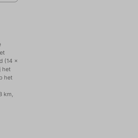
e
et
d (14 x
j het
p het
8 km,