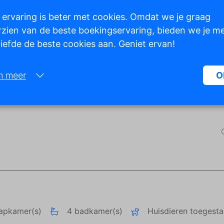
 ervaring is beter met cookies. Omdat we je graag
zien van de beste boekingservaring, bieden we je m
 liefde de beste cookies aan. Geniet ervan!
Toon alle foto's
n meer
O
Noodzakelijk:
Noodzakelijke cookies helpen een website bruikbaarder te maken, d
basisfuncties als paginanavigatie en toegang tot beveiligde gedeelte
de website mogelijk te maken. Zonder deze cookies kan de website n
naar behoren werken.
Marketing:
Deze site gebruikt cookies en Google technologieën om het siteverke
analyseren. Het doel van marketingcookies is advertenties weergeve
zijn afgestemd op en relevant zijn voor de individuele gebruiker. Dez
aapkamer(s)
4 badkamer(s)
Huisdieren toegest
advertenties worden zo waardevoller voor uitgevers en externe