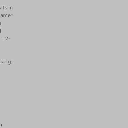
ats in
kamer
s
1
 1 2-
kking:
.
n