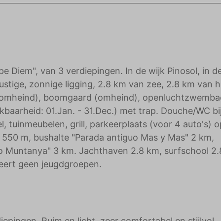
adverteerders.
pe Diem", van 3 verdiepingen. In de wijk Pinosol, in d
ustige, zonnige ligging, 2.8 km van zee, 2.8 km van h
in (omheind), boomgaard (omheind), openluchtzwemba
baarheid: 01.Jan. - 31.Dec.) met trap. Douche/WC bi
 tuinmeubelen, grill, parkeerplaats (voor 4 auto's) o
é 550 m, bushalte "Parada antiguo Mas y Mas" 2 km,
do Muntanya" 3 km. Jachthaven 2.8 km, surfschool 2.
teert geen jeugdgroepen.
iepingen. Ruim en licht, zeer comfortabel en stijlvol