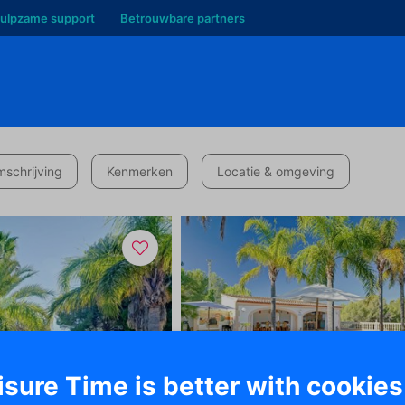
ulpzame support
Betrouwbare partners
schrijving
Kenmerken
Locatie & omgeving
isure Time is better with cookies