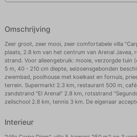
Omschrijving
Zeer groot, zeer mooi, zeer comfortabele villa "Car
plaats, 2.8 km van het centrum van Arenal Javea, r
strand. Voor alleengebruik: mooie, verzorgde tu
5 m, 40 - 210 cm diepte, seizoensgebonden beschik
zwembad, poolhouse met koelkast en fornuis, prieel,
terrein. Supermarkt 2.3 km, restaurant 500 m, caf
zandstrand "El Arenal" 2.8 km, rotsstrand "Segun
zeilschool 2.8 km, tennis 3 km. De eigenaar accep
Interieur
"Villa Carpe Diem", villa 5-kamers 250 m2 op 3 verd