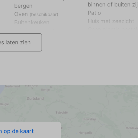
binnen of buiten zi
bergen
Patio
Oven
(beschikbaar)
Huis met zeezicht
Buitenkeuken
Geen plastic beste
es laten zien
 op de kaart