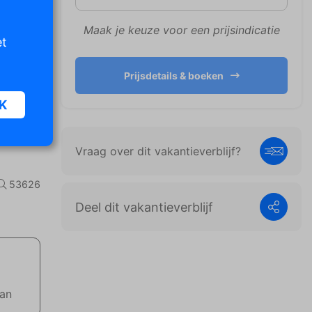
Maak je keuze voor een prijsindicatie
et
Prijsdetails & boeken
K
Vraag over dit vakantieverblijf?
oor
n van
53626
iet
Deel dit vakantieverblijf
er te
n die
e
aan