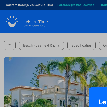
Daarom boek je via Leisure Time
Persoonlijke zoekservice
Beh
Beschikbaarheid & prijs
Specificaties
Om
Le