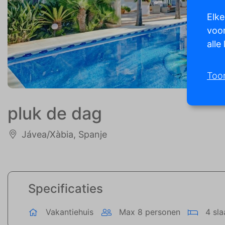
Elke
voor
alle
Too
pluk de dag
Jávea/Xàbia, Spanje
Specificaties
Vakantiehuis
Max 8 personen
4 sl