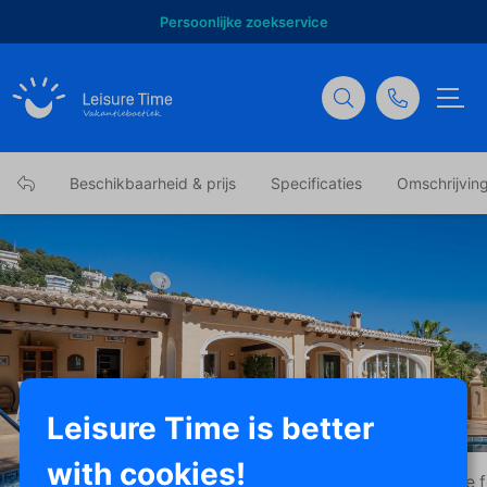
Persoonlijke zoekservice
Beschikbaarheid & prijs
Specificaties
Omschrijvin
Leisure Time is better
with cookies!
Toon alle f