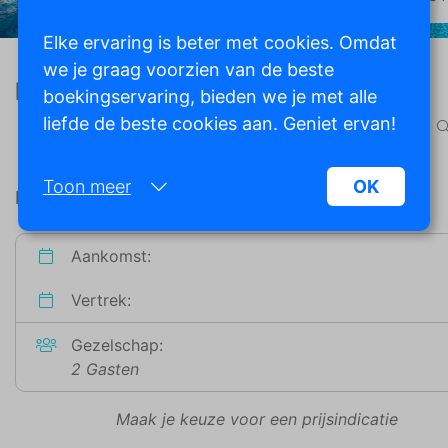
Elke ervaring is beter met cookies. Omdat
we je graag voorzien van de beste
Marita
boekingservaring, bieden we je met alle
liefde de beste cookies aan. Geniet ervan!
Moraira, Spanje
Toon meer
OK
Beschikbaarheid
Noodzakelijk:
Aankomst:
Noodzakelijke cookies helpen een website
bruikbaarder te maken, door basisfuncties als
Vertrek:
paginanavigatie en toegang tot beveiligde
gedeelten van de website mogelijk te maken.
Gezelschap:
Zonder deze cookies kan de website niet naar
2 Gasten
behoren werken.
Maak je keuze voor een prijsindicatie
Marketing: