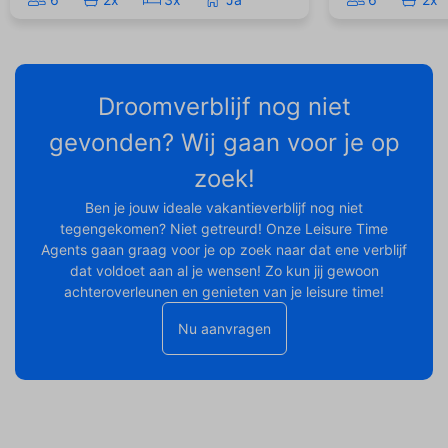
Droomverblijf nog niet
gevonden? Wij gaan voor je op
zoek!
Ben je jouw ideale vakantieverblijf nog niet
tegengekomen? Niet getreurd! Onze Leisure Time
Agents gaan graag voor je op zoek naar dat ene verblijf
dat voldoet aan al je wensen! Zo kun jij gewoon
achteroverleunen en genieten van je leisure time!
Nu aanvragen