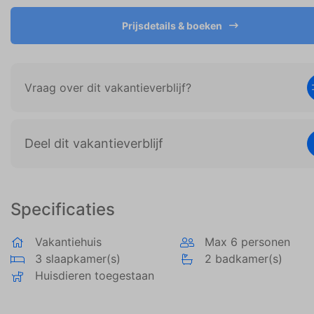
Deze site gebruikt cookies en Google
technologieën om het siteverkeer te analyseren.
Prijsdetails & boeken
Het doel van marketingcookies is advertenties
weergeven die zijn afgestemd op en relevant zijn
voor de individuele gebruiker. Deze advertenties
worden zo waardevoller voor uitgevers en externe
Vraag over dit vakantieverblijf?
adverteerders.
Deel dit vakantieverblijf
Specificaties
Vakantiehuis
Max 6 personen
3 slaapkamer(s)
2 badkamer(s)
Huisdieren toegestaan