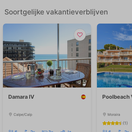
Soortgelijke vakantieverblijven
Damara IV
Poolbeach 
Calpe/Calp
Moraira
(1)
6
2x
3x
Ja
6
2x