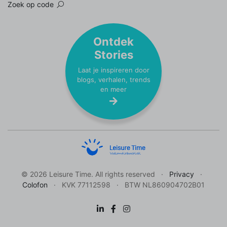
Zoek op code
Ontdek
Stories
Laat je inspireren door
blogs, verhalen, trends
en meer
© 2026 Leisure Time. All rights reserved
Privacy
Colofon
KVK 77112598
BTW NL860904702B01