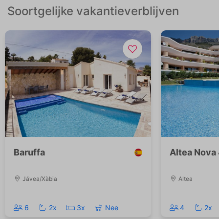
Soortgelijke vakantieverblijven
Baruffa
Altea Nova
Jávea/Xàbia
Altea
6
2x
3x
Nee
4
2x