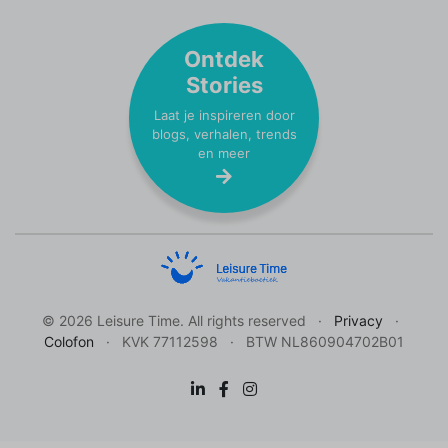
Ontdek
Stories
Laat je inspireren door
blogs, verhalen, trends
en meer
© 2026 Leisure Time. All rights reserved
Privacy
Colofon
KVK 77112598
BTW NL860904702B01