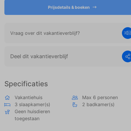
technologieën om het siteverkeer te analyseren.
Prijsdetails & boeken
Het doel van marketingcookies is advertenties
weergeven die zijn afgestemd op en relevant zijn
voor de individuele gebruiker. Deze advertenties
worden zo waardevoller voor uitgevers en externe
Vraag over dit vakantieverblijf?
adverteerders.
Deel dit vakantieverblijf
Specificaties
Vakantiehuis
Max 6 personen
3 slaapkamer(s)
2 badkamer(s)
Geen huisdieren
toegestaan