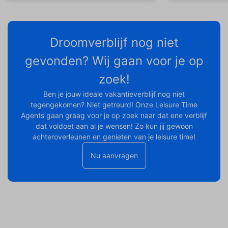
Droomverblijf nog niet
gevonden? Wij gaan voor je op
zoek!
Ben je jouw ideale vakantieverblijf nog niet
tegengekomen? Niet getreurd! Onze Leisure Time
Agents gaan graag voor je op zoek naar dat ene verblijf
dat voldoet aan al je wensen! Zo kun jij gewoon
achteroverleunen en genieten van je leisure time!
Nu aanvragen