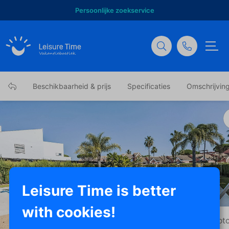
Persoonlijke zoekservice
Beschikbaarheid & prijs
Specificaties
Omschrijvin
Leisure Time is better
with cookies!
Toon alle foto