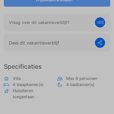
weergeven die zijn afgestemd op en relevant zijn
voor de individuele gebruiker. Deze advertenties
worden zo waardevoller voor uitgevers en externe
adverteerders.
Vraag over dit vakantieverblijf?
Deel dit vakantieverblijf
Specificaties
Villa
Max 8 personen
4 slaapkamer(s)
4 badkamer(s)
Huisdieren
toegestaan