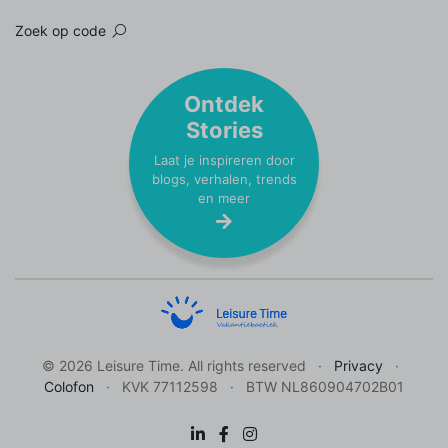
Zoek op code
Ontdek
Stories
Laat je inspireren door
blogs, verhalen, trends
en meer
© 2026 Leisure Time. All rights reserved
Privacy
Colofon
KVK 77112598
BTW NL860904702B01