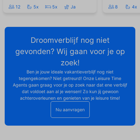
12
5x
5x
Ja
8
4x
Droomverblijf nog niet
gevonden? Wij gaan voor je op
zoek!
Ben je jouw ideale vakantieverblijf nog niet
tegengekomen? Niet getreurd! Onze Leisure Time
Agents gaan graag voor je op zoek naar dat ene verblijf
dat voldoet aan al je wensen! Zo kun jij gewoon
achteroverleunen en genieten van je leisure time!
Nu aanvragen