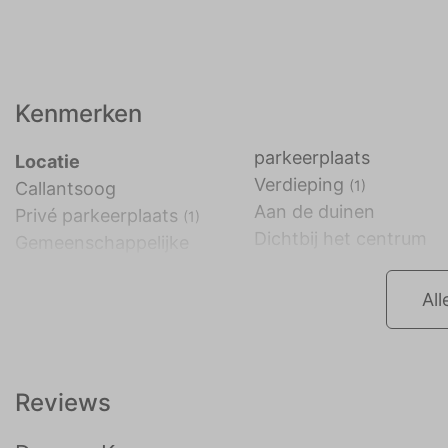
Kenmerken
parkeerplaats
Locatie
Verdieping
(1)
Callantsoog
Aan de duinen
Privé parkeerplaats
(1)
Dichtbij het centrum
Gemeenschappelijke
All
Reviews