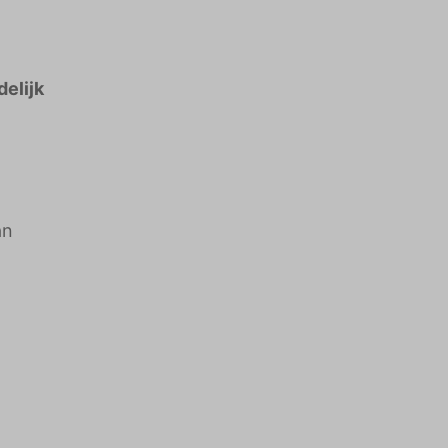
delijk
an