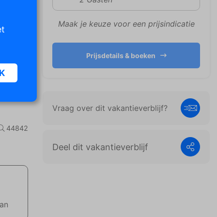
Maak je keuze voor een prijsindicatie
et
Prijsdetails & boeken
K
Vraag over dit vakantieverblijf?
oor
n van
44842
iet
Deel dit vakantieverblijf
er te
n die
e
aan