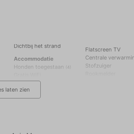
Dichtbij het strand
Flatscreen TV
Centrale verwarmi
Accommodatie
Stofzuiger
Honden toegestaan
(4)
Rookmelder
Gratis WiFi
es laten zien