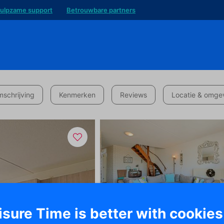
ulpzame support
Betrouwbare partners
schrijving
Kenmerken
Reviews
Locatie & omge
isure Time is better with cookies