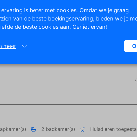
 ervaring is beter met cookies. Omdat we je graag
zien van de beste boekingservaring, bieden we je m
 liefde de beste cookies aan. Geniet ervan!
Toon alle foto's
n meer
O
Noodzakelijk:
Noodzakelijke cookies helpen een website bruikbaarder te maken, d
basisfuncties als paginanavigatie en toegang tot beveiligde gedeelte
de website mogelijk te maken. Zonder deze cookies kan de website n
naar behoren werken.
Marketing:
Deze site gebruikt cookies en Google technologieën om het siteverke
analyseren. Het doel van marketingcookies is advertenties weergeve
zijn afgestemd op en relevant zijn voor de individuele gebruiker. Dez
aapkamer(s)
2 badkamer(s)
Huisdieren toegest
advertenties worden zo waardevoller voor uitgevers en externe