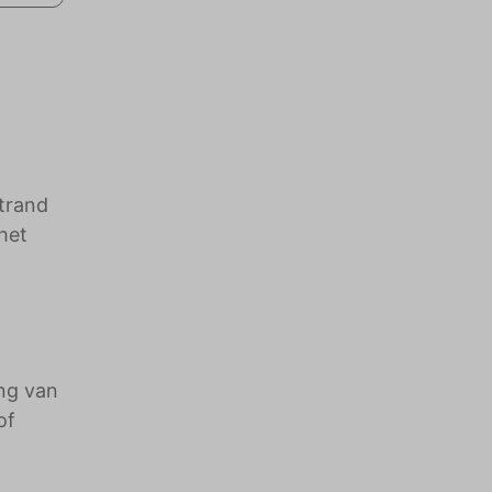
strand
het
ng van
of