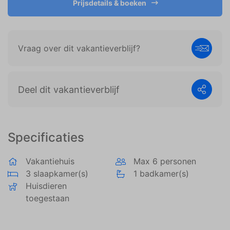
Prijsdetails & boeken
weergeven die zijn afgestemd op en relevant zijn
voor de individuele gebruiker. Deze advertenties
worden zo waardevoller voor uitgevers en externe
adverteerders.
Vraag over dit vakantieverblijf?
Deel dit vakantieverblijf
Specificaties
Vakantiehuis
Max 6 personen
3 slaapkamer(s)
1 badkamer(s)
Huisdieren
toegestaan