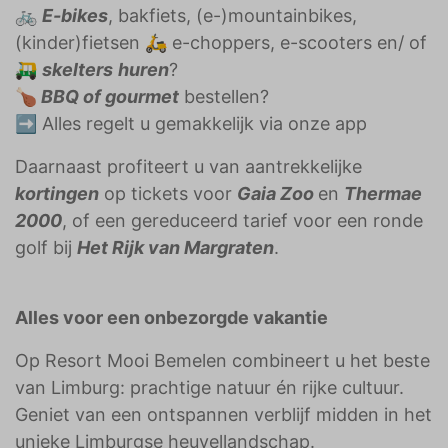
🚲
E-bikes
, bakfiets, (e-)mountainbikes,
(kinder)fietsen 🛵 e-choppers, e-scooters en/ of
🛺
skelters
huren
?
🍗
BBQ of gourmet
bestellen?
➡️ Alles regelt u gemakkelijk via onze app
Daarnaast profiteert u van aantrekkelijke
kortingen
op tickets voor
Gaia Zoo
en
Thermae
2000
, of een gereduceerd tarief voor een ronde
golf bij
Het Rijk van Margraten
.
Alles voor een onbezorgde vakantie
Op Resort Mooi Bemelen combineert u het beste
van Limburg: prachtige natuur én rijke cultuur.
Geniet van een ontspannen verblijf midden in het
unieke Limburgse heuvellandschap.