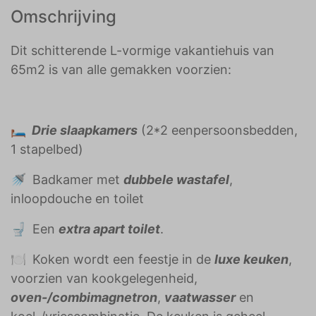
Omschrijving
Dit schitterende L-vormige vakantiehuis van
65m2 is van alle gemakken voorzien:
🛏️
Drie slaapkamers
(2*2 eenpersoonsbedden,
1 stapelbed)
🚿
Badkamer met
dubbele wastafel
,
inloopdouche en toilet
🚽
Een
extra apart toilet
.
🍽️
Koken wordt een feestje in de
luxe keuken
,
voorzien van kookgelegenheid,
oven-/combimagnetron
,
vaatwasser
en