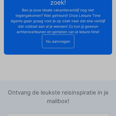
zoek!
Ben je jouw ideale vakantieverblijf nog niet
tegengekomen? Niet getreurd! Onze Leisure Time
Agents gaan graag voor je op zoek naar dat ene verblijf
dat voldoet aan al je wensen! Zo kun jij gewoon
achteroverleunen en genieten van je leisure time!
Nu aanvragen
Ontvang de leukste reisinspiratie in je
mailbox!