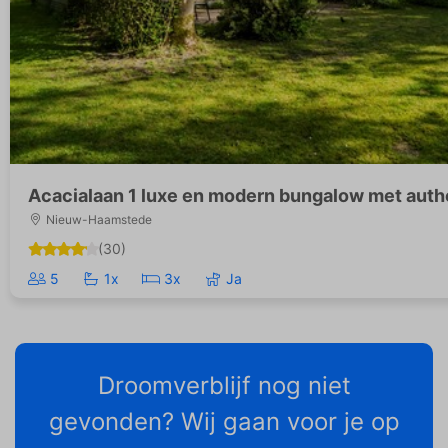
Acacialaan 1 luxe en modern bungalow met aut
Nieuw-Haamstede
(30)
5
1x
3x
Ja
Droomverblijf nog niet
gevonden? Wij gaan voor je op