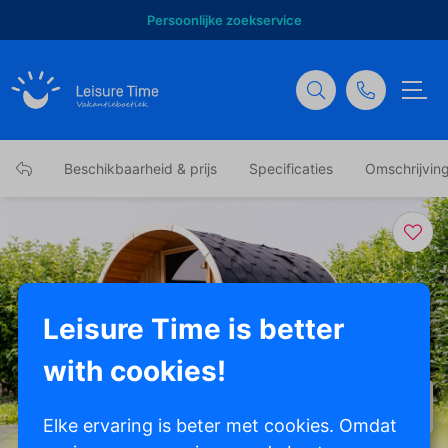
Persoonlijke zoekservice
Beschikbaarheid & prijs
Specificaties
Omschrijvin
Leisure Time is better
with cookies!
Toon alle foto's
Elke ervaring is beter met cookies. Omdat