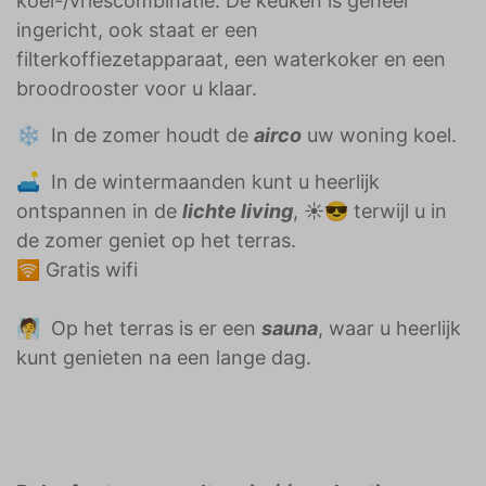
koel-/vriescombinatie. De keuken is geheel
ingericht, ook staat er een
filterkoffiezetapparaat, een waterkoker en een
broodrooster voor u klaar.
❄️ In de zomer houdt de
airco
uw woning koel.
🛋️ In de wintermaanden kunt u heerlijk
ontspannen in de
lichte living
, ☀️😎 terwijl u in
de zomer geniet op het terras.
🛜 Gratis wifi
🧖 Op het terras is er een
sauna
, waar u heerlijk
kunt genieten na een lange dag.