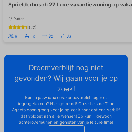
Sprielderbosch 27 Luxe vakantiewoning op vaka
Putten
(22)
6
1x
3x
Ja
Droomverblijf nog niet
gevonden? Wij gaan voor je op
zoek!
Ben je jouw ideale vakantieverblijf nog niet
tegengekomen? Niet getreurd! Onze Leisure Time
Agents gaan graag voor je op zoek naar dat ene verblijf
dat voldoet aan al je wensen! Zo kun jij gewoon
achteroverleunen en genieten van je leisure time!