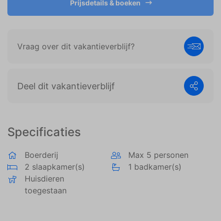
Prijsdetails & boeken
weergeven die zijn afgestemd op en relevant zijn
voor de individuele gebruiker. Deze advertenties
worden zo waardevoller voor uitgevers en externe
adverteerders.
Vraag over dit vakantieverblijf?
Deel dit vakantieverblijf
Specificaties
Boerderij
Max 5 personen
2 slaapkamer(s)
1 badkamer(s)
Huisdieren
toegestaan