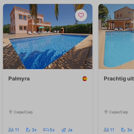
Palmyra
Prachtig ui
Calpe/Calp
Calpe/Calp
11
3x
5x
Ja
11
3x