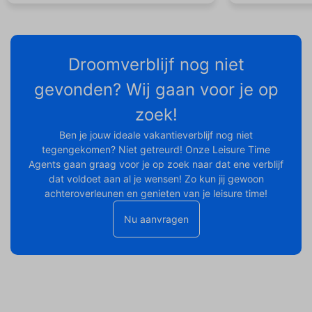
Droomverblijf nog niet
gevonden? Wij gaan voor je op
zoek!
Ben je jouw ideale vakantieverblijf nog niet
tegengekomen? Niet getreurd! Onze Leisure Time
Agents gaan graag voor je op zoek naar dat ene verblijf
dat voldoet aan al je wensen! Zo kun jij gewoon
achteroverleunen en genieten van je leisure time!
Nu aanvragen