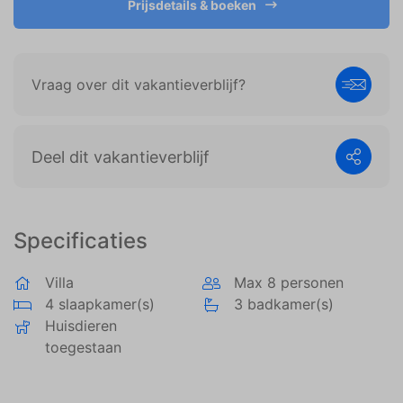
Prijsdetails & boeken
weergeven die zijn afgestemd op en relevant zijn
voor de individuele gebruiker. Deze advertenties
worden zo waardevoller voor uitgevers en externe
adverteerders.
Vraag over dit vakantieverblijf?
Deel dit vakantieverblijf
Specificaties
Villa
Max 8 personen
4 slaapkamer(s)
3 badkamer(s)
Huisdieren
toegestaan