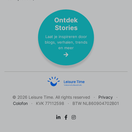
Ontdek
Stories
Laat je inspireren door
blogs, verhalen, trends
en meer
© 2026 Leisure Time. All rights reserved
Privacy
Colofon
KVK 77112598
BTW NL860904702B01