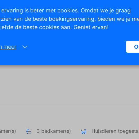
 ervaring is beter met cookies. Omdat we je graag
zien van de beste boekingservaring, bieden we je m
 liefde de beste cookies aan. Geniet ervan!
Toon alle foto's
n meer
O
Noodzakelijk:
Noodzakelijke cookies helpen een website bruikbaarder te maken, d
basisfuncties als paginanavigatie en toegang tot beveiligde gedeelte
de website mogelijk te maken. Zonder deze cookies kan de website n
naar behoren werken.
Marketing:
Deze site gebruikt cookies en Google technologieën om het siteverke
analyseren. Het doel van marketingcookies is advertenties weergeve
zijn afgestemd op en relevant zijn voor de individuele gebruiker. Dez
amer(s)
3 badkamer(s)
Huisdieren toegest
advertenties worden zo waardevoller voor uitgevers en externe