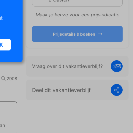
Maak je keuze voor een prijsindicatie
et
Prijsdetails & boeken
K
Vraag over dit vakantieverblijf?
oor
n van
2908
iet
Deel dit vakantieverblijf
er te
n die
e
aan