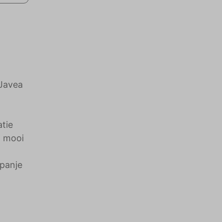
 Javea
tie
n mooi
Spanje