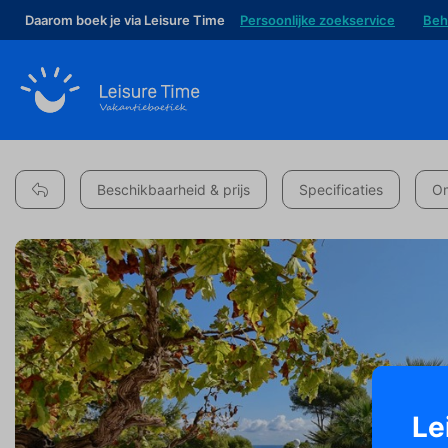
Daarom boek je via Leisure Time
Persoonlijke zoekservice
Beh
Beschikbaarheid & prijs
Specificaties
Om
Le