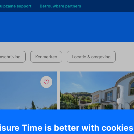
ulpzame support
Betrouwbare partners
schrijving
Kenmerken
Locatie & omgeving
isure Time is better with cookies