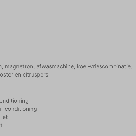
en, magnetron, afwasmachine, koel-vriescombinatie,
oster en citruspers
conditioning
r conditioning
let
t