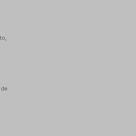
to,
 de