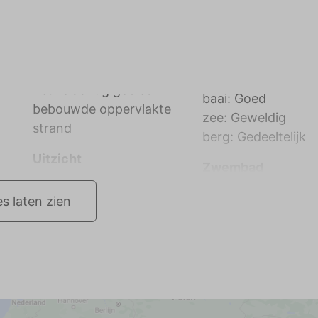
baai: Goed
bebouwde oppervlakte
zee: Geweldig
strand
berg: Gedeeltelijk
Uitzicht
Zwembad
es laten zien