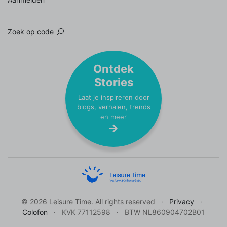
Zoek op code
Ontdek
Stories
Laat je inspireren door
blogs, verhalen, trends
en meer
© 2026 Leisure Time. All rights reserved
Privacy
Colofon
KVK 77112598
BTW NL860904702B01