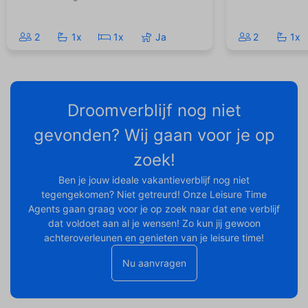
2
1x
1x
Ja
2
1x
Droomverblijf nog niet
gevonden? Wij gaan voor je op
zoek!
Ben je jouw ideale vakantieverblijf nog niet
tegengekomen? Niet getreurd! Onze Leisure Time
Agents gaan graag voor je op zoek naar dat ene verblijf
dat voldoet aan al je wensen! Zo kun jij gewoon
achteroverleunen en genieten van je leisure time!
Nu aanvragen