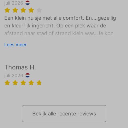
juli 2026
Een klein huisje met alle comfort. En....gezellig
en kleurrijk ingericht. Op een plek waar de
afstand naar stad of strand klein was. Je kon
kiezen tussen ' ik wil met rust gelaten worden'
Lees meer
of vrolijk kletsen met de buren!! Het was
gewoon : top!!
Thomas H.
juli 2026
Bekijk alle recente reviews