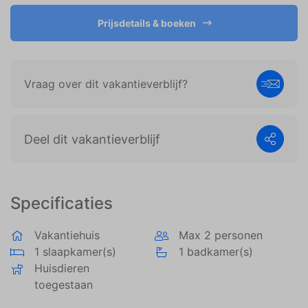
weergeven die zijn afgestemd op en relevant zijn
voor de individuele gebruiker. Deze advertenties
Prijsdetails & boeken
worden zo waardevoller voor uitgevers en externe
adverteerders.
Vraag over dit vakantieverblijf?
Deel dit vakantieverblijf
Specificaties
Vakantiehuis
Max 2 personen
1 slaapkamer(s)
1 badkamer(s)
Huisdieren
toegestaan