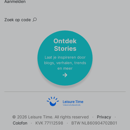
Aanmelden
Zoek op code
Ontdek
Stories
Laat je inspireren door
blogs, verhalen, trends
en meer
© 2026 Leisure Time. All rights reserved
Privacy
Colofon
KVK 77112598
BTW NL860904702B01