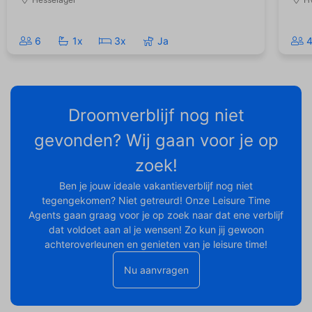
6
1x
3x
Ja
Droomverblijf nog niet
gevonden? Wij gaan voor je op
zoek!
Ben je jouw ideale vakantieverblijf nog niet
tegengekomen? Niet getreurd! Onze Leisure Time
Agents gaan graag voor je op zoek naar dat ene verblijf
dat voldoet aan al je wensen! Zo kun jij gewoon
achteroverleunen en genieten van je leisure time!
Nu aanvragen