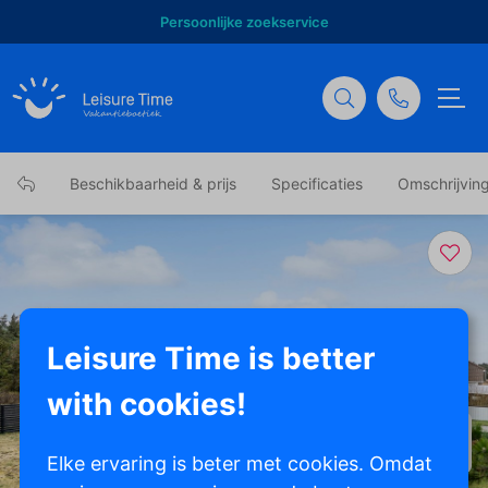
Persoonlijke zoekservice
Beschikbaarheid & prijs
Specificaties
Omschrijvin
Leisure Time is better
with cookies!
Toon alle foto's
Elke ervaring is beter met cookies. Omdat