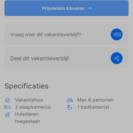
weergeven die zijn afgestemd op en relevant zijn
voor de individuele gebruiker. Deze advertenties
Prijsdetails & boeken
worden zo waardevoller voor uitgevers en externe
adverteerders.
Vraag over dit vakantieverblijf?
Deel dit vakantieverblijf
Specificaties
Vakantiehuis
Max 6 personen
3 slaapkamer(s)
1 badkamer(s)
Huisdieren
toegestaan