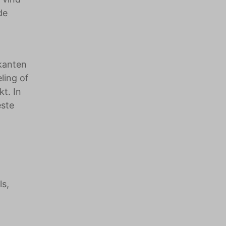
de
kanten
ling of
kt. In
este
ls,