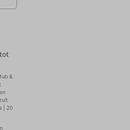
tot
ttub &
t
 en
zult
 | 20
en