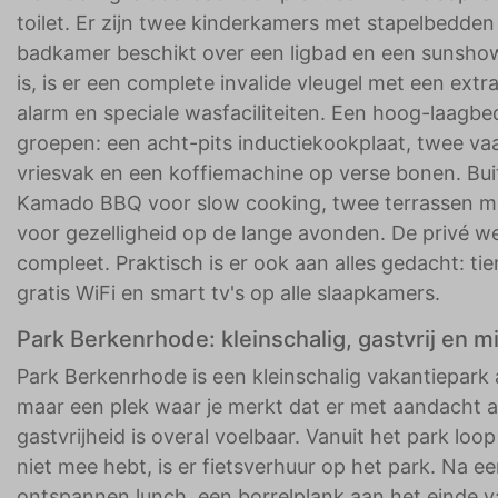
toilet. Er zijn twee kinderkamers met stapelbedden 
badkamer beschikt over een ligbad en een sunshowe
is, is er een complete invalide vleugel met een ex
alarm en speciale wasfaciliteiten. Een hoog-laagbe
groepen: een acht-pits inductiekookplaat, twee va
vriesvak en een koffiemachine op verse bonen. Buit
Kamado BBQ voor slow cooking, twee terrassen met 
voor gezelligheid op de lange avonden. De privé w
compleet. Praktisch is er ook aan alles gedacht: t
gratis WiFi en smart tv's op alle slaapkamers.
Park Berkenrhode: kleinschalig, gastvrij en m
Park Berkenrhode is een kleinschalig vakantiepark
maar een plek waar je merkt dat er met aandacht aa
gastvrijheid is overal voelbaar. Vanuit het park loop 
niet mee hebt, is er fietsverhuur op het park. Na e
ontspannen lunch, een borrelplank aan het einde v