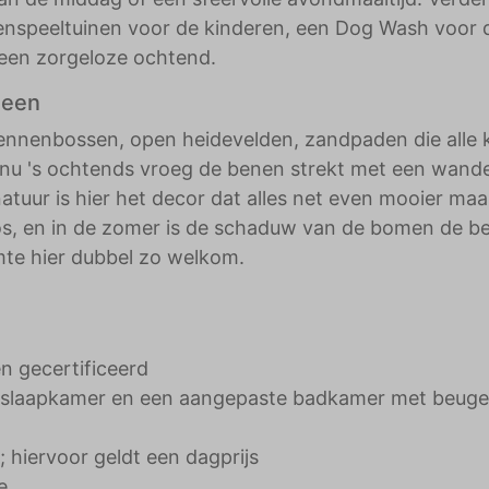
enspeeltuinen voor de kinderen, een Dog Wash voor 
 een zorgeloze ochtend.
heen
ennenbossen, open heidevelden, zandpaden die alle 
 je nu 's ochtends vroeg de benen strekt met een wande
atuur is hier het decor dat alles net even mooier maa
bos, en in de zomer is de schaduw van de bomen de b
mte hier dubbel zo welkom.
 gecertificeerd
ime slaapkamer en een aangepaste badkamer met beuge
 hiervoor geldt een dagprijs
e