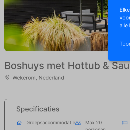
Elke
voor
alle
Too
Boshuys met Hottub & Sau
Wekerom, Nederland
Specificaties
Groepsaccommodatie
Max 20
personen