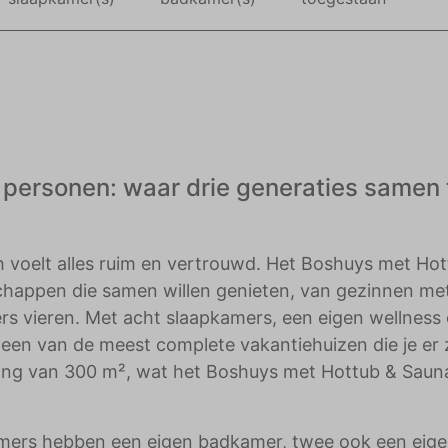
adverteerders.
personen: waar drie generaties samen 
h voelt alles ruim en vertrouwd. Het Boshuys met Ho
chappen die samen willen genieten, van gezinnen me
ers vieren. Met acht slaapkamers, een eigen wellness
 een van de meest complete vakantiehuizen die je er 
ning van 300 m², wat het Boshuys met Hottub & Sauna
kamers hebben een eigen badkamer, twee ook een eig