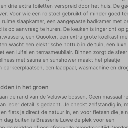
en drie extra toiletten verspreid door het huis. De g
r. Voor wie een rolstoel gebruikt of minder goed te
tra ruime slaapkamer, een aangepaste badkamer met b
d is op aanvraag te huren. De keuken is ingericht op 
atwassers, een Quooker, een extra grote koelkast me
en wacht een elektrische hottub in de tuin, een luxe
een luifel en terrasmeubilair. Binnen zorgt de sfee
ellness met sauna en sunshower maakt het plaatje
ien parkeerplaatsen, een laadpaal, wasmachine en drog
idden in het groen
 aan de rand van de Veluwse bossen. Geen massaal re
n ieder detail is gedacht. Je checkt zelfstandig in, 
en fiets je direct de natuur in, en voor fietsen die je 
en dag buiten is Brasserie Luwe de plek voor een
an de middag of een sfeervolle avondmaaltijd. Verder