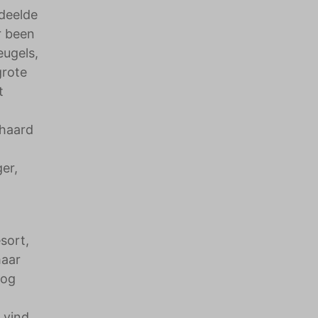
edeelde
r been
eugels,
grote
t
rhaard
er,
sort,
maar
nog
 vind