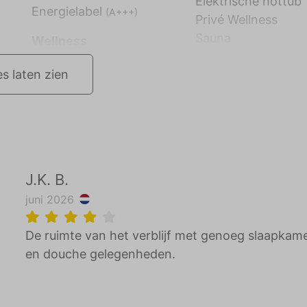
Elektrische hottub
Energielabel
(A+++)
Privé Wellness
Sauna
Wellness
es laten zien
J.K. B.
juni 2026
De ruimte van het verblijf met genoeg slaapkam
en douche gelegenheden.