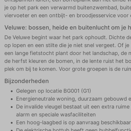
je op het park een verwarmd buitenzwembad, buit
viervoeter en een ontbijt- en broodjesservice voor
Veluwe: bossen, heide en buitenlucht om je 
De Veluwe begint waar het park ophoudt. Dichte d
op lopen en een stilte die je niet snel vergeet. Of
een lange fietstocht plant door het landschap, de n
de herfst kleuren de bomen, in de lente ruist het 
plek om bij te komen. Voor grote groepen is de rui
Bijzonderheden
Gelegen op locatie BG001 (G1)
Energieneutrale woning, duurzaam gebouwd en
De invalide vleugel bestaat uit een extra ru
alarm en speciale wasfaciliteiten
Een hoog-laagbed is op aanvraag beschikbaar;
De elektrische hottub heeft geen bubbelfuncti