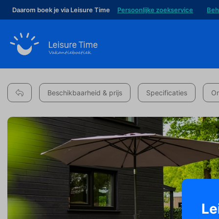
Daarom boek je via Leisure Time
Persoonlijke zoekservice
Beh
Beschikbaarheid & prijs
Specificaties
Om
Le