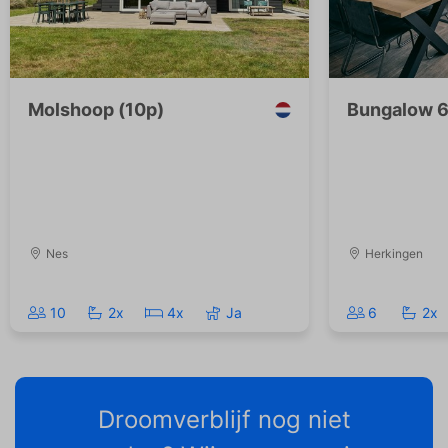
Molshoop (10p)
Bungalow 
Nes
Herkingen
10
2x
4x
Ja
6
2x
Droomverblijf nog niet