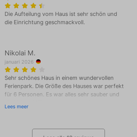
Die Aufteilung vom Haus ist sehr schön und
die Einrichtung geschmackvoll.
Nikolai M.
januari 2026
Sehr schönes Haus in einem wundervollen
Ferienpark. Die Größe des Hauses war perfekt
für 6 Personen. Es war alles sehr sauber und
die kleinen Wilkommensgeschenke waren
Lees meer
sehr aufmerksam. Auch der Check-In und
Check-Out waren sehr einfach und
unkompliziert. Wir würden in jedem Fall
nochmal ein Haus von Droomvilla buchen!