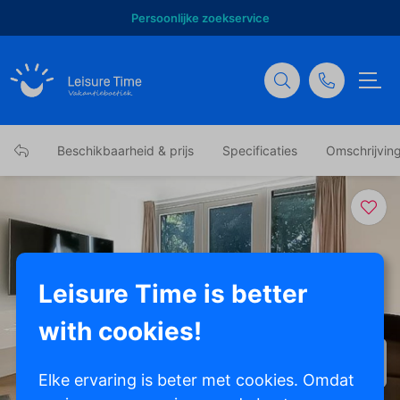
Persoonlijke zoekservice
Beschikbaarheid & prijs
Specificaties
Omschrijvin
Leisure Time is better
with cookies!
Toon alle foto's
Elke ervaring is beter met cookies. Omdat