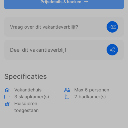
Prijsdetails & boeken
weergeven die zijn afgestemd op en relevant zijn
voor de individuele gebruiker. Deze advertenties
worden zo waardevoller voor uitgevers en externe
adverteerders.
Vraag over dit vakantieverblijf?
Deel dit vakantieverblijf
Specificaties
Vakantiehuis
Max 6 personen
3 slaapkamer(s)
2 badkamer(s)
Huisdieren
toegestaan