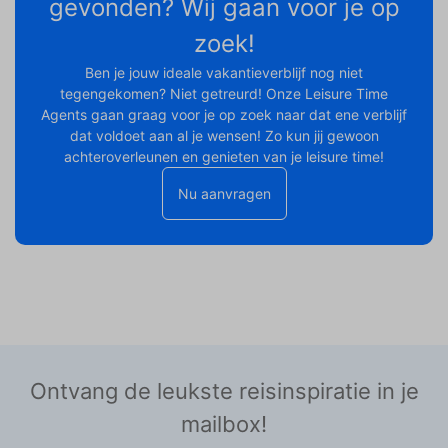
gevonden? Wij gaan voor je op
zoek!
Ben je jouw ideale vakantieverblijf nog niet
tegengekomen? Niet getreurd! Onze Leisure Time
Agents gaan graag voor je op zoek naar dat ene verblijf
dat voldoet aan al je wensen! Zo kun jij gewoon
achteroverleunen en genieten van je leisure time!
Nu aanvragen
Ontvang de leukste reisinspiratie in je
mailbox!