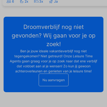
6
2x
3x
Ja
Droomverblijf nog niet
gevonden? Wij gaan voor je op
zoek!
Ben je jouw ideale vakantieverblijf nog niet
tegengekomen? Niet getreurd! Onze Leisure Time
Agents gaan graag voor je op zoek naar dat ene verblijf
dat voldoet aan al je wensen! Zo kun jij gewoon
achteroverleunen en genieten van je leisure time!
Nu aanvragen