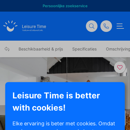
Persoonlijke zoekservice
Beschikbaarheid & prijs
Specificaties
Omschrijvin
Leisure Time is better
with cookies!
Toon alle foto's
Elke ervaring is beter met cookies. Omdat