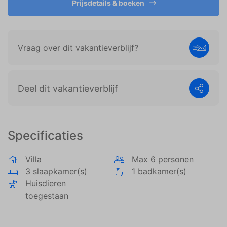
Prijsdetails & boeken
weergeven die zijn afgestemd op en relevant zijn
voor de individuele gebruiker. Deze advertenties
worden zo waardevoller voor uitgevers en externe
adverteerders.
Vraag over dit vakantieverblijf?
Deel dit vakantieverblijf
Specificaties
Villa
Max 6 personen
3 slaapkamer(s)
1 badkamer(s)
Huisdieren
toegestaan