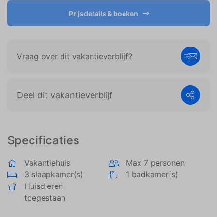
weergeven die zijn afgestemd op en relevant zijn
voor de individuele gebruiker. Deze advertenties
Prijsdetails & boeken
worden zo waardevoller voor uitgevers en externe
adverteerders.
Vraag over dit vakantieverblijf?
Deel dit vakantieverblijf
Specificaties
Vakantiehuis
Max 7 personen
3 slaapkamer(s)
1 badkamer(s)
Huisdieren
toegestaan