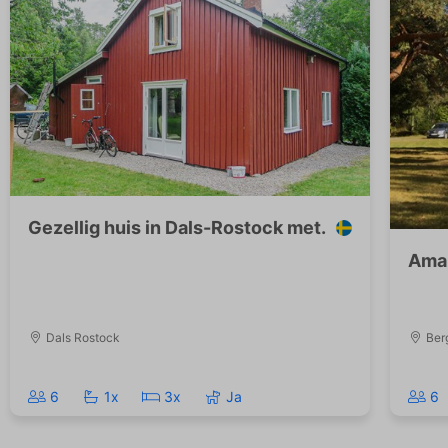
Gezellig huis in Dals-Rostock met.
Amaz
Dals Rostock
Ber
6
1x
3x
Ja
6