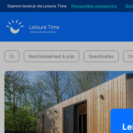
Daarom boek je via Leisure Time
Persoonlijke zoekservice
Beh
Beschikbaarheid & prijs
Specificaties
Om
Le