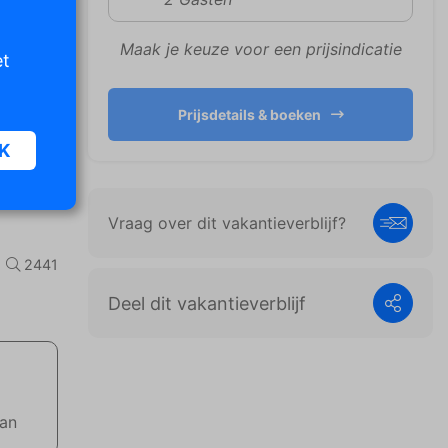
Maak je keuze voor een prijsindicatie
et
Prijsdetails & boeken
K
Vraag over dit vakantieverblijf?
oor
n van
2441
iet
Deel dit vakantieverblijf
er te
n die
e
aan