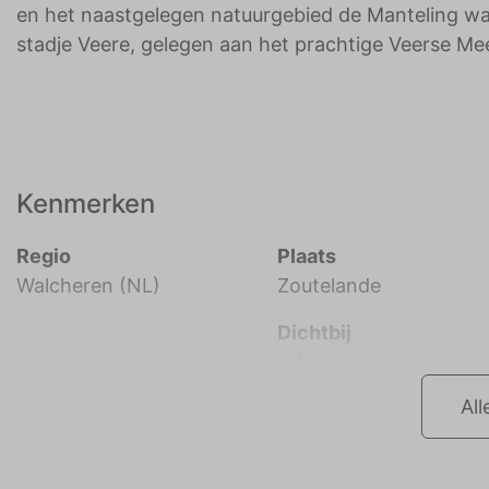
en het naastgelegen natuurgebied de Manteling waa
stadje Veere, gelegen aan het prachtige Veerse Me
Kenmerken
Regio
Plaats
Walcheren (NL)
Zoutelande
Dichtbij
< 1 km van het centru
All