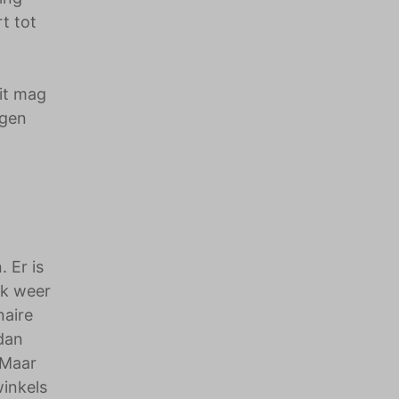
t tot
it mag
ngen
 Er is
ek weer
naire
dan
 Maar
winkels