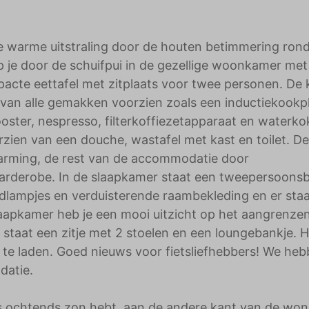
ke warme uitstraling door de houten betimmering ro
p je door de schuifpui in de gezellige woonkamer met
pacte eettafel met zitplaats voor twee personen. De
 van alle gemakken voorzien zoals een inductiekookpl
oster, nespresso, filterkoffiezetapparaat en waterko
zien van een douche, wastafel met kast en toilet. De
rming, de rest van de accommodatie door
garderobe. In de slaapkamer staat een tweepersoons
lampjes en verduisterende raambekleding en er staa
laapkamer heb je een mooi uitzicht op het aangrenze
 staat een zitje met 2 stoelen en een loungebankje. H
p te laden. Goed nieuws voor fietsliefhebbers! We he
datie.
 ‘s ochtends zon hebt, aan de andere kant van de won