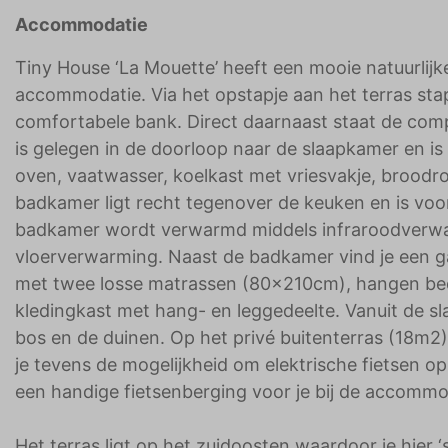
Accommodatie
Tiny House ‘La Mouette’ heeft een mooie natuurlij
accommodatie. Via het opstapje aan het terras sta
comfortabele bank. Direct daarnaast staat de com
is gelegen in de doorloop naar de slaapkamer en is
oven, vaatwasser, koelkast met vriesvakje, broodro
badkamer ligt recht tegenover de keuken en is voor
badkamer wordt verwarmd middels infraroodverwa
vloerverwarming. Naast de badkamer vind je een 
met twee losse matrassen (80x210cm), hangen bed
kledingkast met hang- en leggedeelte. Vanuit de s
bos en de duinen. Op het privé buitenterras (18m2)
je tevens de mogelijkheid om elektrische fietsen o
een handige fietsenberging voor je bij de accommo
Het terras ligt op het zuidoosten waardoor je hier