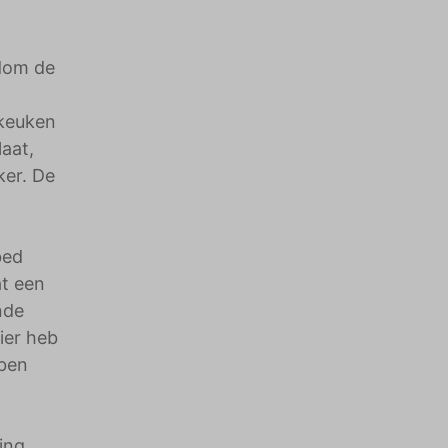
ndom de
 keuken
aat,
ker. De
bed
t een
nde
ier heb
bben
ing