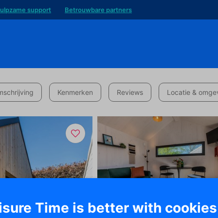
ulpzame support
Betrouwbare partners
schrijving
Kenmerken
Reviews
Locatie & omge
isure Time is better with cookies