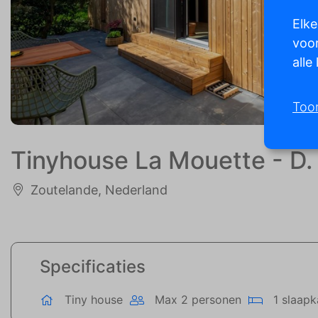
Elke
voor
alle
Too
Tinyhouse La Mouette - D.
Zoutelande, Nederland
Specificaties
Tiny house
Max 2 personen
1 slaap