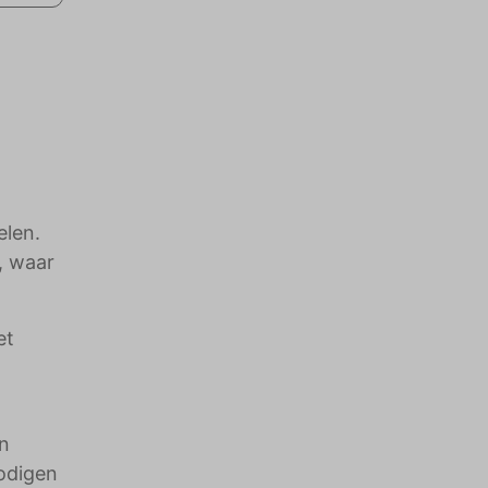
elen.
, waar
et
n
nodigen