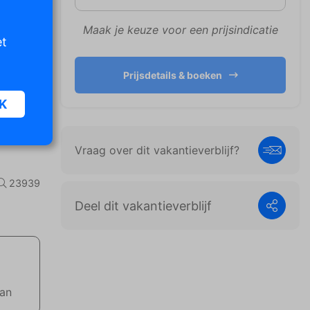
Maak je keuze voor een prijsindicatie
et
Prijsdetails & boeken
K
Vraag over dit vakantieverblijf?
oor
n van
23939
iet
Deel dit vakantieverblijf
er te
n die
e
aan