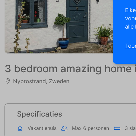
Elke
voor
alle
Too
3 bedroom amazing home i
Nybrostrand, Zweden
Specificaties
Vakantiehuis
Max 6 personen
3 sl