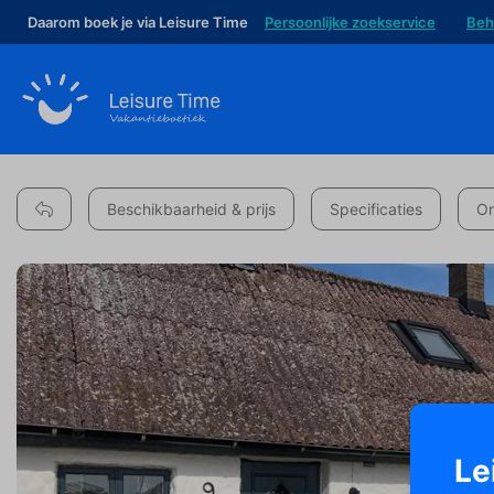
Daarom boek je via Leisure Time
Persoonlijke zoekservice
Beh
Beschikbaarheid & prijs
Specificaties
Om
Le