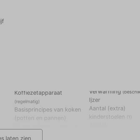
jf
Verwarming
(beschi
Koffiezetapparaat
Ijzer
(regelmatig)
Aantal (extra)
Basisprincipes van koken
kinderstoelen
(1)
(potten en pannen)
Aantal
es laten zien