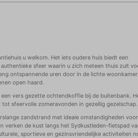
adverteerders.
antiehuis u welkom. Het iets oudere huis biedt een
authentieke sfeer waarin u zich meteen thuis zult vo
reng ontspannende uren door in de lichte woonkamer
enen open haard.
 een vers gezette ochtendkoffie bij de buitenbank. H
it tot sfeervolle zomeravonden in gezellig gezelschap.
terslange zandstrand met ideale omstandigheden voor
verken de kust langs het Sydkustleden-fietspad va
turele, sportieve en gezinsvriendelijke activiteiten 