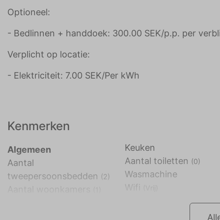
Optioneel:
- Bedlinnen + handdoek: 300.00 SEK/p.p. per verbli
Verplicht op locatie:
- Elektriciteit: 7.00 SEK/Per kWh
Kenmerken
Keuken
Algemeen
Aantal toiletten
(0)
Aantal
Wasmachine
tweepersoonsbedden
(2)
Wifi
(Vrij)
Aantal woonkamers
(1)
All