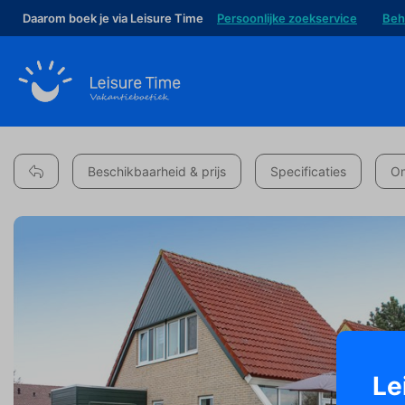
Daarom boek je via Leisure Time
Persoonlijke zoekservice
Beh
Beschikbaarheid & prijs
Specificaties
Om
Le