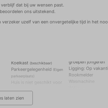
 verblijf dat bij uw wensen past.
beoordelen ons uitstekend.
verzeker uzelf van een onvergetelijke tijd in het no
groepen jongeren
Koelkast
(beschikbaar)
Ligging: Op vakant
Parkeergelegenheid
(Eigen
Rookmelder
parkeerplaats)
Wasmachine
Huis is niet geschikt voor
Wifi
(Vrij)
es laten zien