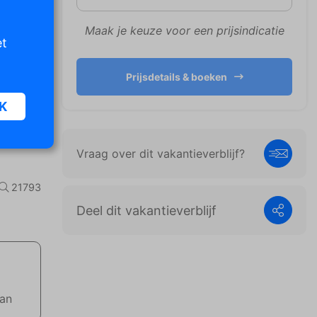
Maak je keuze voor een prijsindicatie
et
Prijsdetails & boeken
K
Vraag over dit vakantieverblijf?
oor
n van
21793
iet
Deel dit vakantieverblijf
er te
n die
e
aan