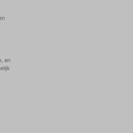
en
n, en
lijk