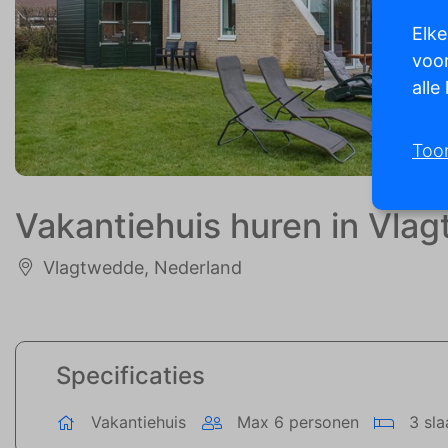
Elke
voor
alle
Too
Vakantiehuis huren in Vla
Vlagtwedde, Nederland
Specificaties
Vakantiehuis
Max 6 personen
3 sl