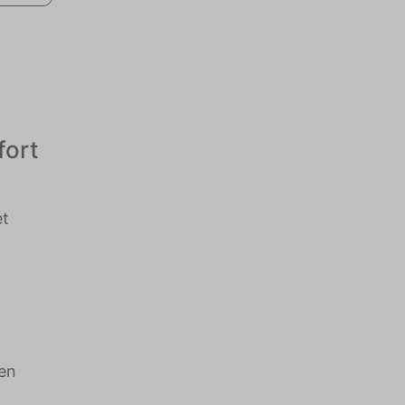
fort
et
nen