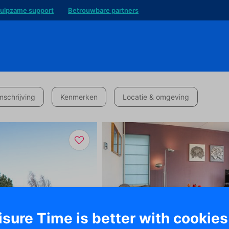
ulpzame support
Betrouwbare partners
schrijving
Kenmerken
Locatie & omgeving
isure Time is better with cookies