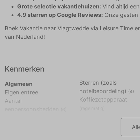
Grote selectie vakantiehuizen:
Vind altijd een
4.9 sterren op Google Reviews:
Onze gasten 
Boek Vakantie naar Vlagtwedde via Leisure Time en 
van Nederland!
Kenmerken
Sterren (zoals
Algemeen
hotelbeoordeling)
(4)
Eigen entree
Koffiezetapparaat
Aantal
(regelmatig)
eenpersoonsbedden
(6)
All