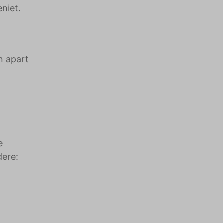
niet.
n apart
e
dere: