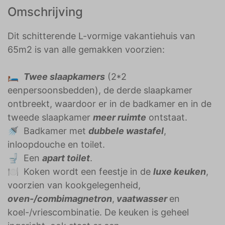
Omschrijving
Dit schitterende L-vormige vakantiehuis van
65m2 is van alle gemakken voorzien:
🛏️
Twee slaapkamers
(2*2
eenpersoonsbedden), de derde slaapkamer
ontbreekt, waardoor er in de badkamer en in de
tweede slaapkamer
meer ruimte
ontstaat.
🚿 Badkamer met
dubbele wastafel
,
inloopdouche en toilet.
🚽 Een
apart toilet
.
🍽️ Koken wordt een feestje in de
luxe keuken
,
voorzien van kookgelegenheid,
oven-/combimagnetron
,
vaatwasser
en
koel-/vriescombinatie. De keuken is geheel