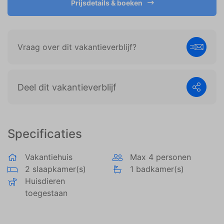
Prijsdetails & boeken
weergeven die zijn afgestemd op en relevant zijn
voor de individuele gebruiker. Deze advertenties
worden zo waardevoller voor uitgevers en externe
adverteerders.
Vraag over dit vakantieverblijf?
Deel dit vakantieverblijf
Specificaties
Vakantiehuis
Max 4 personen
2 slaapkamer(s)
1 badkamer(s)
Huisdieren
toegestaan