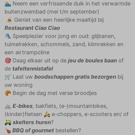
🏊🏼 Neem een verfrissende duik in het verwarmde
buitenzwembad (mei t/m september)
🍝 Geniet van een heerlijke maaltijd bij
Restaurant Ciao Ciao
🛝 Speelplezier voor jong en oud: glijbanen,
tuimelrekken, schommels, zand, klimrekken en
een airtrampoline
🎯 Daag elkaar uit op de
jeu de boules baan
of
de
tafeltennistafel
🛒 Laat uw
boodschappen gratis bezorgen
bij
uw woning
🥐 Begin de dag met verse broodjes
🚲
E-bikes
, bakfiets, (e-)mountainbikes,
(kinder)fietsen 🛵 e-choppers, e-scooters en/ of
🛺
skelters
huren
?
🍗
BBQ of gourmet
bestellen?