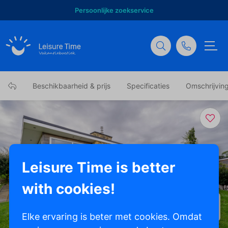
Persoonlijke zoekservice
Beschikbaarheid & prijs
Specificaties
Omschrijvin
Leisure Time is better
with cookies!
Toon alle foto's
Elke ervaring is beter met cookies. Omdat