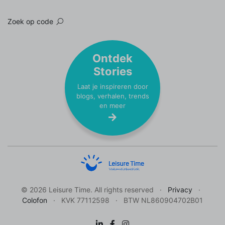
Zoek op code
Ontdek
Stories
Laat je inspireren door
blogs, verhalen, trends
en meer
© 2026 Leisure Time. All rights reserved
Privacy
Colofon
KVK 77112598
BTW NL860904702B01