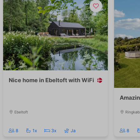
Nice home in Ebeltoft with WiFi
Amazin
Ebeltoft
Ringkøb
8
1x
3x
Ja
8