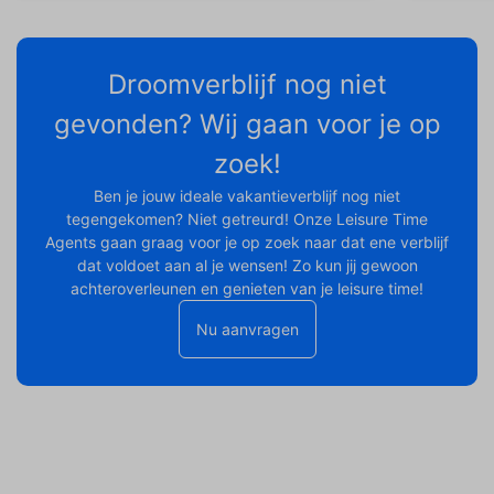
Droomverblijf nog niet
gevonden? Wij gaan voor je op
zoek!
Ben je jouw ideale vakantieverblijf nog niet
tegengekomen? Niet getreurd! Onze Leisure Time
Agents gaan graag voor je op zoek naar dat ene verblijf
dat voldoet aan al je wensen! Zo kun jij gewoon
achteroverleunen en genieten van je leisure time!
Nu aanvragen