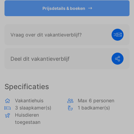
weergeven die zijn afgestemd op en relevant zijn
voor de individuele gebruiker. Deze advertenties
Prijsdetails & boeken
worden zo waardevoller voor uitgevers en externe
adverteerders.
Vraag over dit vakantieverblijf?
Deel dit vakantieverblijf
Specificaties
Vakantiehuis
Max 6 personen
3 slaapkamer(s)
1 badkamer(s)
Huisdieren
toegestaan