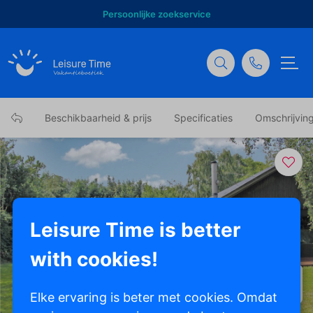
Persoonlijke zoekservice
Beschikbaarheid & prijs
Specificaties
Omschrijvin
Leisure Time is better
with cookies!
Toon alle foto's
Elke ervaring is beter met cookies. Omdat