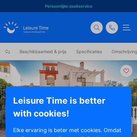
Persoonlijke zoekservice
Beschikbaarheid & prijs
Specificaties
Omschrijvin
Leisure Time is better
with cookies!
Toon alle foto's
Elke ervaring is beter met cookies. Omdat