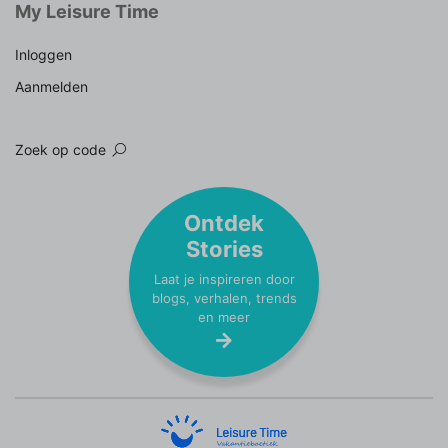
My Leisure Time
Inloggen
Aanmelden
Zoek op code
Ontdek
Stories
Laat je inspireren door
blogs, verhalen, trends
en meer