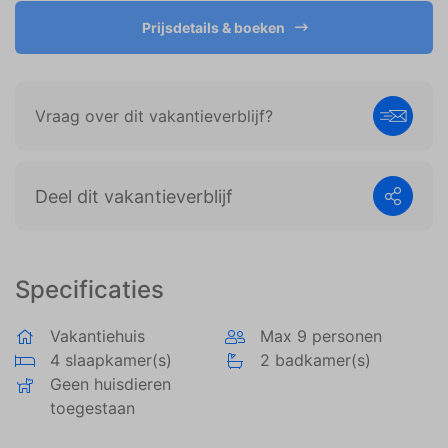
weergeven die zijn afgestemd op en relevant zijn
voor de individuele gebruiker. Deze advertenties
Prijsdetails & boeken
worden zo waardevoller voor uitgevers en externe
adverteerders.
Vraag over dit vakantieverblijf?
Deel dit vakantieverblijf
Specificaties
Vakantiehuis
Max 9 personen
4 slaapkamer(s)
2 badkamer(s)
Geen huisdieren
toegestaan