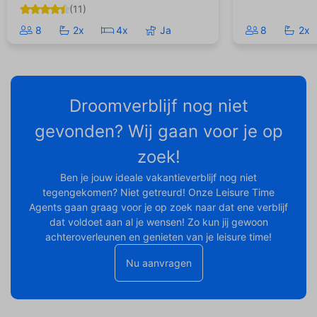
(11)
8
2x
4x
Ja
8
2x
Droomverblijf nog niet
gevonden? Wij gaan voor je op
zoek!
Ben je jouw ideale vakantieverblijf nog niet
tegengekomen? Niet getreurd! Onze Leisure Time
Agents gaan graag voor je op zoek naar dat ene verblijf
dat voldoet aan al je wensen! Zo kun jij gewoon
achteroverleunen en genieten van je leisure time!
Nu aanvragen