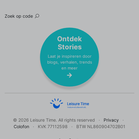
Zoek op code
Ontdek
Stories
Laat je inspireren door
blogs, verhalen, trends
en meer
© 2026 Leisure Time. All rights reserved
Privacy
Colofon
KVK 77112598
BTW NL860904702B01