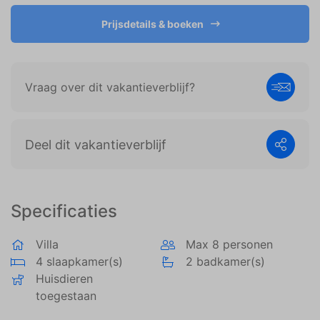
weergeven die zijn afgestemd op en relevant zijn
voor de individuele gebruiker. Deze advertenties
Prijsdetails & boeken
worden zo waardevoller voor uitgevers en externe
adverteerders.
Vraag over dit vakantieverblijf?
Deel dit vakantieverblijf
Specificaties
Villa
Max 8 personen
4 slaapkamer(s)
2 badkamer(s)
Huisdieren
toegestaan