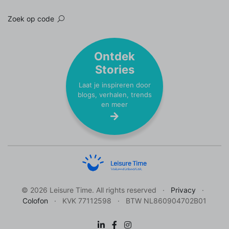
Zoek op code
Ontdek
Stories
Laat je inspireren door
blogs, verhalen, trends
en meer
© 2026 Leisure Time. All rights reserved
Privacy
Colofon
KVK 77112598
BTW NL860904702B01