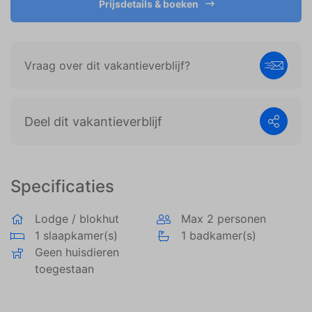
Prijsdetails & boeken
weergeven die zijn afgestemd op en relevant zijn
voor de individuele gebruiker. Deze advertenties
worden zo waardevoller voor uitgevers en externe
adverteerders.
Vraag over dit vakantieverblijf?
Deel dit vakantieverblijf
Specificaties
Lodge / blokhut
Max 2 personen
1 slaapkamer(s)
1 badkamer(s)
Geen huisdieren
toegestaan