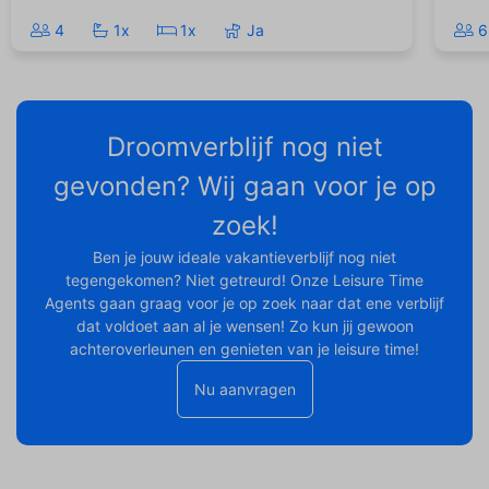
4
1x
1x
Ja
6
Droomverblijf nog niet
gevonden? Wij gaan voor je op
zoek!
Ben je jouw ideale vakantieverblijf nog niet
tegengekomen? Niet getreurd! Onze Leisure Time
Agents gaan graag voor je op zoek naar dat ene verblijf
dat voldoet aan al je wensen! Zo kun jij gewoon
achteroverleunen en genieten van je leisure time!
Nu aanvragen