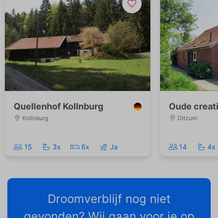
Quellenhof Kollnburg
Oude creat
Kollnburg
Ditzum
15
3x
6x
Ja
14
4x
Droomverblijf nog niet
gevonden? Wij gaan voor je op