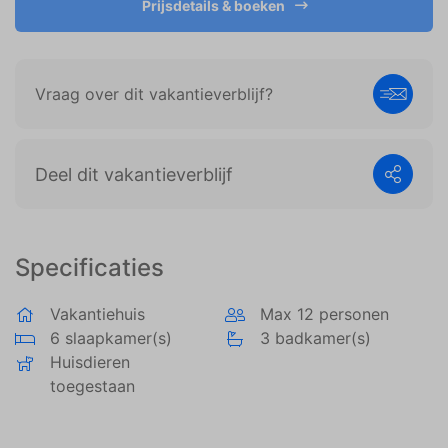
Prijsdetails & boeken
weergeven die zijn afgestemd op en relevant zijn
voor de individuele gebruiker. Deze advertenties
worden zo waardevoller voor uitgevers en externe
adverteerders.
Vraag over dit vakantieverblijf?
Deel dit vakantieverblijf
Specificaties
Vakantiehuis
Max 12 personen
6 slaapkamer(s)
3 badkamer(s)
Huisdieren
toegestaan