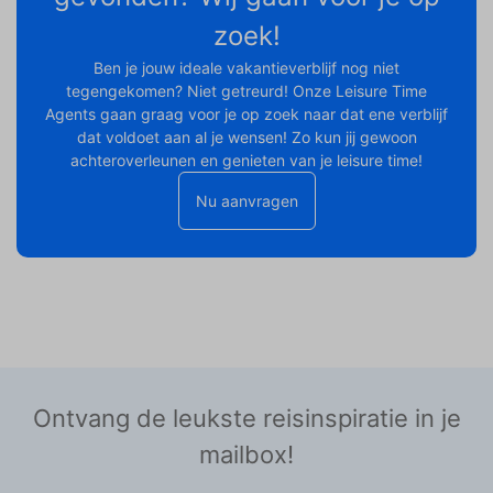
zoek!
Ben je jouw ideale vakantieverblijf nog niet
tegengekomen? Niet getreurd! Onze Leisure Time
Agents gaan graag voor je op zoek naar dat ene verblijf
dat voldoet aan al je wensen! Zo kun jij gewoon
achteroverleunen en genieten van je leisure time!
Nu aanvragen
Ontvang de leukste reisinspiratie in je
mailbox!