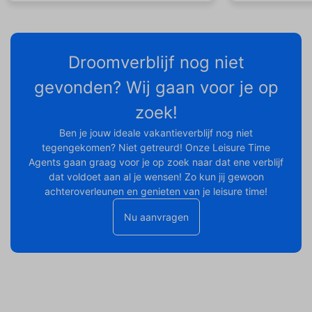
Droomverblijf nog niet
gevonden? Wij gaan voor je op
zoek!
Ben je jouw ideale vakantieverblijf nog niet
tegengekomen? Niet getreurd! Onze Leisure Time
Agents gaan graag voor je op zoek naar dat ene verblijf
dat voldoet aan al je wensen! Zo kun jij gewoon
achteroverleunen en genieten van je leisure time!
Nu aanvragen