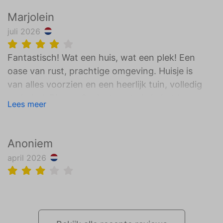
Marjolein
juli 2026
Fantastisch! Wat een huis, wat een plek! Een
oase van rust, prachtige omgeving. Huisje is
van alles voorzien en een heerlijk tuin, volledig
omheind. Binnen 2 minuten sta je in het bos.
Lees meer
Enige minpuntje vonden wij de bedden, echt
te zacht voor ons. Maar dat is ook echt
persoonlijk, voor anderen wellicht weer prima.
Anoniem
april 2026