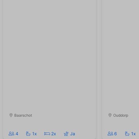
Baarschot
Ouddorp
4
1x
2x
Ja
6
1x