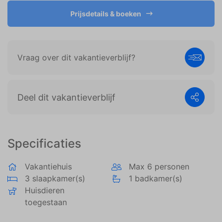
weergeven die zijn afgestemd op en relevant zijn
voor de individuele gebruiker. Deze advertenties
Prijsdetails & boeken
worden zo waardevoller voor uitgevers en externe
adverteerders.
Vraag over dit vakantieverblijf?
Deel dit vakantieverblijf
Specificaties
Vakantiehuis
Max 6 personen
3 slaapkamer(s)
1 badkamer(s)
Huisdieren
toegestaan