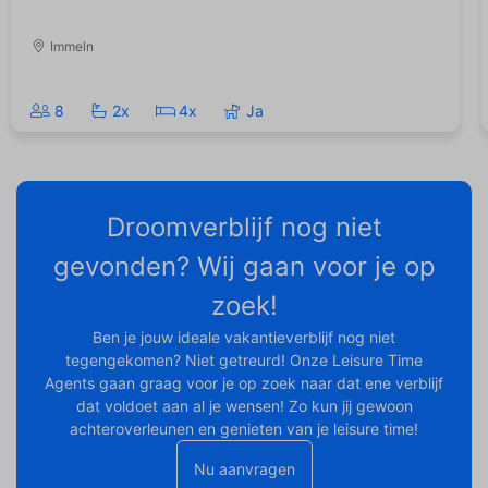
Immeln
8
2x
4x
Ja
Droomverblijf nog niet
gevonden? Wij gaan voor je op
zoek!
Ben je jouw ideale vakantieverblijf nog niet
tegengekomen? Niet getreurd! Onze Leisure Time
Agents gaan graag voor je op zoek naar dat ene verblijf
dat voldoet aan al je wensen! Zo kun jij gewoon
achteroverleunen en genieten van je leisure time!
Nu aanvragen