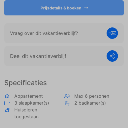
weergeven die zijn afgestemd op en relevant zijn
voor de individuele gebruiker. Deze advertenties
Prijsdetails & boeken
worden zo waardevoller voor uitgevers en externe
adverteerders.
Vraag over dit vakantieverblijf?
Deel dit vakantieverblijf
Specificaties
Appartement
Max 6 personen
3 slaapkamer(s)
2 badkamer(s)
Huisdieren
toegestaan