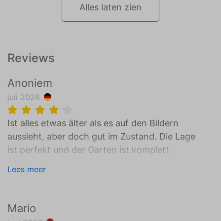
Alles laten zien
Reviews
Anoniem
juli 2026
Ist alles etwas älter als es auf den Bildern
aussieht, aber doch gut im Zustand. Die Lage
ist perfekt und der Garten ist komplett
bepflanzt, so ist man komplett für sich
Lees meer
obwohl es einige Baugleiche Häuser links und
rechts hat. Ruhig, einige Restaurants, kleiner
Laden für das nötigste.
Mario