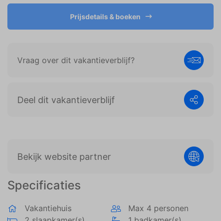
weergeven die zijn afgestemd op en relevant zijn
voor de individuele gebruiker. Deze advertenties
Prijsdetails & boeken
worden zo waardevoller voor uitgevers en externe
adverteerders.
Vraag over dit vakantieverblijf?
Deel dit vakantieverblijf
Bekijk website partner
Specificaties
Vakantiehuis
Max 4 personen
2 slaapkamer(s)
1 badkamer(s)