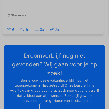
Stavenisse
6
1x
3x
Ja
Droomverblijf nog niet
gevonden? Wij gaan voor je op
zoek!
Ben je jouw ideale vakantieverblijf nog niet
tegengekomen? Niet getreurd! Onze Leisure Time
Agents gaan graag voor je op zoek naar dat ene verblijf
dat voldoet aan al je wensen! Zo kun jij gewoon
achteroverleunen en genieten van je leisure time!