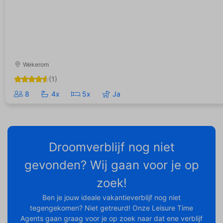
Wekerom
(1)
8
4x
5x
Ja
Droomverblijf nog niet
gevonden? Wij gaan voor je op
zoek!
Ben je jouw ideale vakantieverblijf nog niet
tegengekomen? Niet getreurd! Onze Leisure Time
Agents gaan graag voor je op zoek naar dat ene verblijf