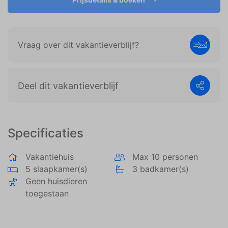
weergeven die zijn afgestemd op en relevant zijn
voor de individuele gebruiker. Deze advertenties
worden zo waardevoller voor uitgevers en externe
adverteerders.
Vraag over dit vakantieverblijf?
Deel dit vakantieverblijf
Specificaties
Vakantiehuis
Max 10 personen
5 slaapkamer(s)
3 badkamer(s)
Geen huisdieren
toegestaan