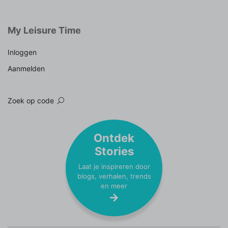
My Leisure Time
Inloggen
Aanmelden
Zoek op code
Ontdek
Stories
Laat je inspireren door
blogs, verhalen, trends
en meer