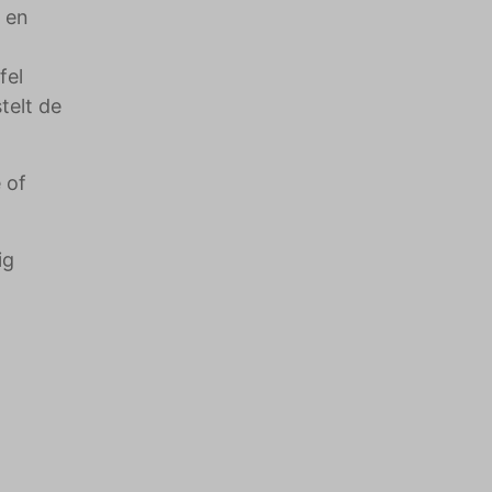
 en
fel
telt de
 of
ig