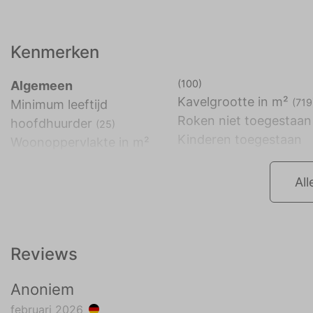
Kenmerken
(100)
Algemeen
Kavelgrootte in m²
(719
Minimum leeftijd
Roken niet toegestaan
hoofdhuurder
(25)
Kinderen toegestaan
Woonoppervlakte in m²
All
Reviews
Anoniem
februari 2026