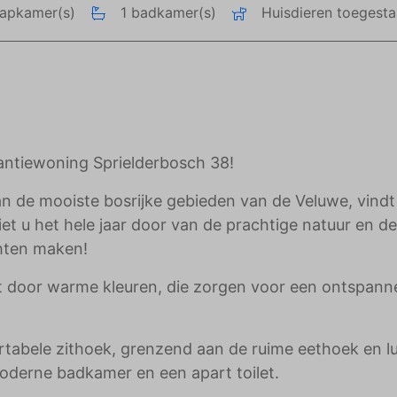
aapkamer(s)
1 badkamer(s)
Huisdieren toegest
adverteerders.
akantiewoning Sprielderbosch 38!
n de mooiste bosrijke gebieden van de Veluwe, vindt
t u het hele jaar door van de prachtige natuur en de
chten maken!
kt door warme kleuren, die zorgen voor een ontspann
tabele zithoek, grenzend aan de ruime eethoek en l
 moderne badkamer en een apart toilet.