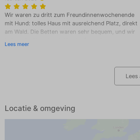
Wir waren zu dritt zum Freundinnenwochenende
mit Hund: tolles Haus mit ausreichend Platz, direkt
am Wald. Die Betten waren sehr bequem, und wir
haben die Abende mit Kaminofen sehr genossen.
Lees meer
Wir haben alles genauso vorgefunden wie auf den
Fotos und in den Beschreibungen. Super Service,
wir kommen gerne wieder!
Lees 
Locatie & omgeving