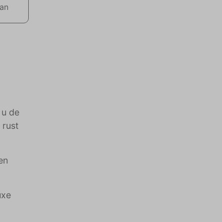
aan
 u de
 rust
en
uxe