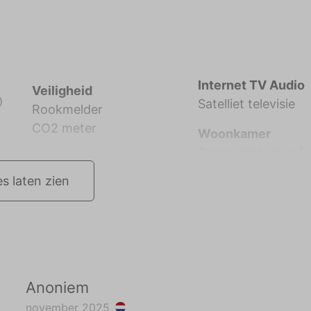
Internet TV Audio
Veiligheid
)
Satelliet televisie
Rookmelder
CO2 meter
Woonkamer
Oppervlakte in m²
es laten zien
Anoniem
november 2025