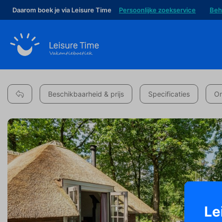
Daarom boek je via Leisure Time
Persoonlijke zoekservice
Beh
Beschikbaarheid & prijs
Specificaties
Om
Le