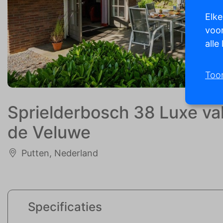
Elke
voor
alle
Too
Sprielderbosch 38 Luxe va
de Veluwe
Putten, Nederland
Specificaties