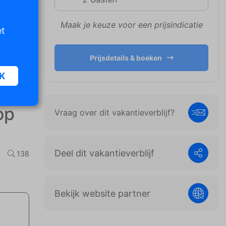
Maak je keuze voor een prijsindicatie
et
Prijsdetails & boeken
K
op
Vraag over dit vakantieverblijf?
oor
n van
iet
Deel dit vakantieverblijf
138
er te
Bekijk website partner
n die
e