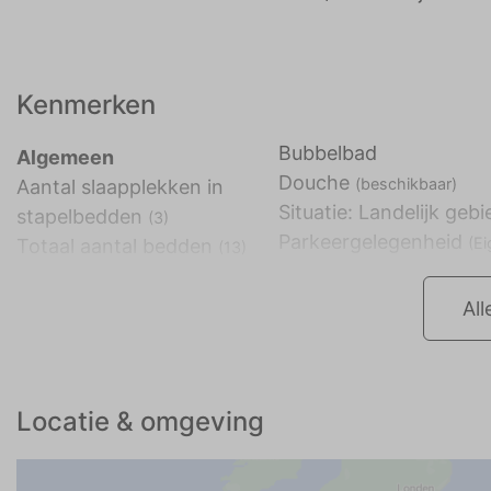
Kenmerken
Bubbelbad
Algemeen
Douche
(beschikbaar)
Aantal slaapplekken in
Situatie: Landelijk gebi
stapelbedden
(3)
Parkeergelegenheid
(E
Totaal aantal bedden
(13)
All
Locatie & omgeving