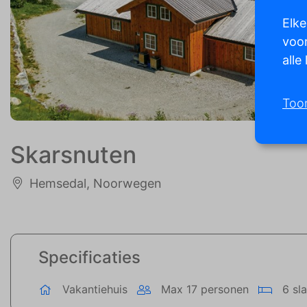
Elke
voor
alle
Too
Skarsnuten
Hemsedal, Noorwegen
Specificaties
Vakantiehuis
Max 17 personen
6 sl