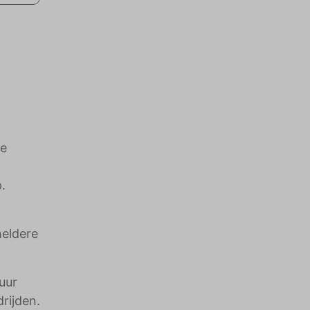
ie
.
heldere
uur
rijden.