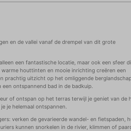
adverteerders.
n en de vallei vanaf de drempel van dit grote
 alleen een fantastische locatie, maar ook een sfeer d
 warme houttinten en mooie inrichting creëren een
n prachtig uitzicht op het omliggende berglandschap
m een ontspannend bad in de badkuip.
r of ontspan op het terras terwijl je geniet van de 
n je je helemaal ontspannen.
gers: verken de gevarieerde wandel- en fietspaden, h
uriers kunnen snorkelen in de rivier, klimmen of paard