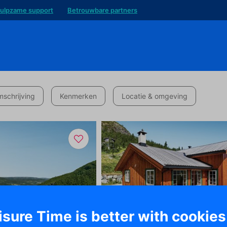
ulpzame support
Betrouwbare partners
schrijving
Kenmerken
Locatie & omgeving
isure Time is better with cookies