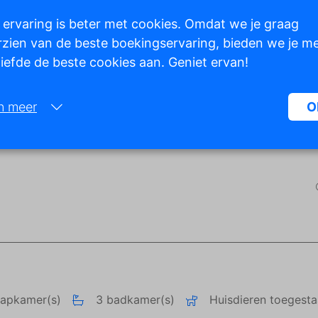
 ervaring is beter met cookies. Omdat we je graag
zien van de beste boekingservaring, bieden we je m
 liefde de beste cookies aan. Geniet ervan!
Toon alle foto's
n meer
O
Noodzakelijk:
Noodzakelijke cookies helpen een website bruikbaarder te maken, d
basisfuncties als paginanavigatie en toegang tot beveiligde gedeelte
de website mogelijk te maken. Zonder deze cookies kan de website n
naar behoren werken.
Marketing:
Deze site gebruikt cookies en Google technologieën om het siteverke
analyseren. Het doel van marketingcookies is advertenties weergeve
zijn afgestemd op en relevant zijn voor de individuele gebruiker. Dez
aapkamer(s)
3 badkamer(s)
Huisdieren toegest
advertenties worden zo waardevoller voor uitgevers en externe