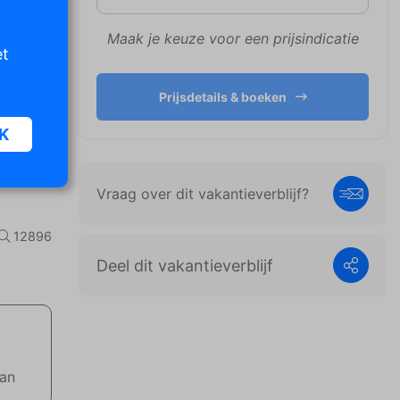
Maak je keuze voor een prijsindicatie
et
Prijsdetails & boeken
K
Vraag over dit vakantieverblijf?
oor
n van
12896
iet
Deel dit vakantieverblijf
er te
n die
e
aan