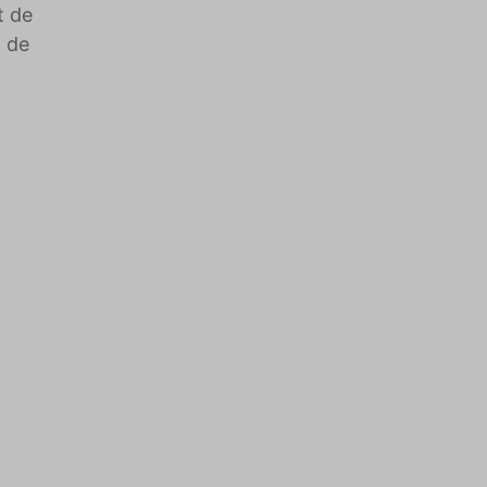
t de
n de