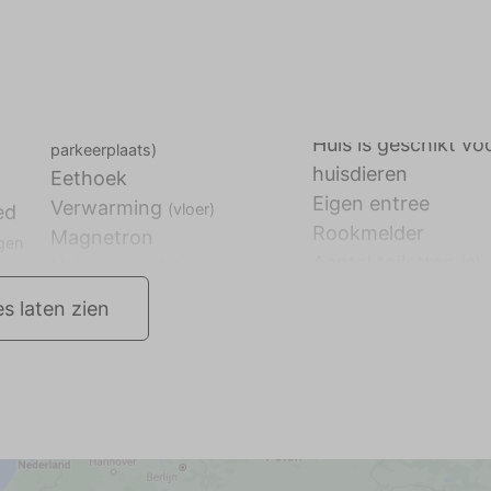
Huis is geschikt vo
parkeerplaats)
huisdieren
Eethoek
Eigen entree
Verwarming
(vloer)
ed
Rookmelder
Magnetron
igen
Aantal toiletten
(0)
es laten zien