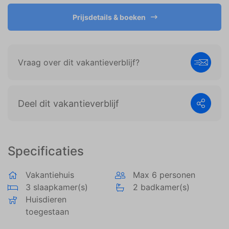
weergeven die zijn afgestemd op en relevant zijn
voor de individuele gebruiker. Deze advertenties
Prijsdetails & boeken
worden zo waardevoller voor uitgevers en externe
adverteerders.
Vraag over dit vakantieverblijf?
Deel dit vakantieverblijf
Specificaties
Vakantiehuis
Max 6 personen
3 slaapkamer(s)
2 badkamer(s)
Huisdieren
toegestaan