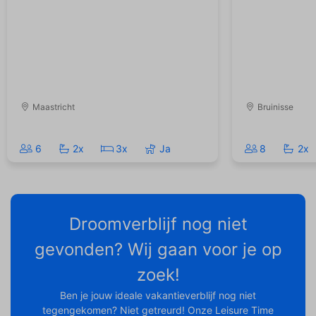
Maastricht
Bruinisse
6
2x
3x
Ja
8
2x
Droomverblijf nog niet
gevonden? Wij gaan voor je op
zoek!
Ben je jouw ideale vakantieverblijf nog niet
tegengekomen? Niet getreurd! Onze Leisure Time