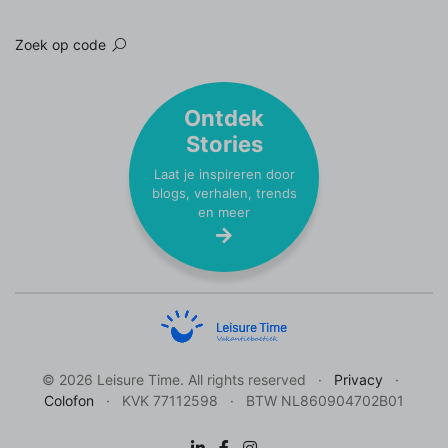
Zoek op code
Ontdek
Stories
Laat je inspireren door
blogs, verhalen, trends
en meer
© 2026 Leisure Time. All rights reserved
Privacy
Colofon
KVK 77112598
BTW NL860904702B01