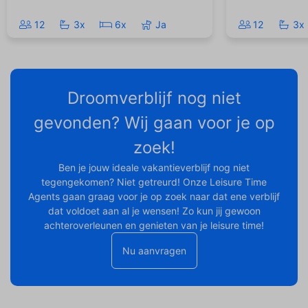
12
3x
6x
Ja
12
3x
Droomverblijf nog niet
gevonden? Wij gaan voor je op
zoek!
Ben je jouw ideale vakantieverblijf nog niet
tegengekomen? Niet getreurd! Onze Leisure Time
Agents gaan graag voor je op zoek naar dat ene verblijf
dat voldoet aan al je wensen! Zo kun jij gewoon
achteroverleunen en genieten van je leisure time!
Nu aanvragen