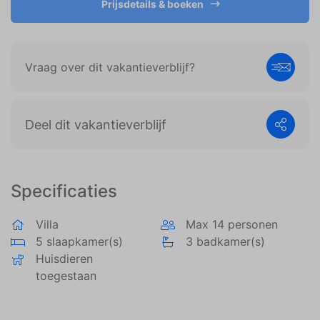
Prijsdetails & boeken
weergeven die zijn afgestemd op en relevant zijn
voor de individuele gebruiker. Deze advertenties
worden zo waardevoller voor uitgevers en externe
adverteerders.
Vraag over dit vakantieverblijf?
Deel dit vakantieverblijf
Specificaties
Villa
Max 14 personen
5 slaapkamer(s)
3 badkamer(s)
Huisdieren
toegestaan