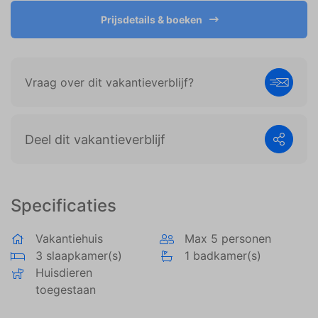
weergeven die zijn afgestemd op en relevant zijn
voor de individuele gebruiker. Deze advertenties
Prijsdetails & boeken
worden zo waardevoller voor uitgevers en externe
adverteerders.
Vraag over dit vakantieverblijf?
Deel dit vakantieverblijf
Specificaties
Vakantiehuis
Max 5 personen
3 slaapkamer(s)
1 badkamer(s)
Huisdieren
toegestaan