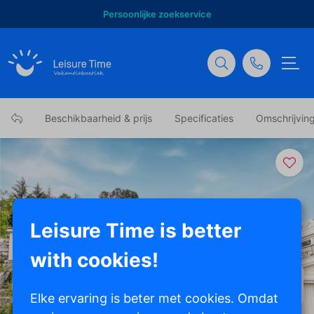
Persoonlijke zoekservice
Beschikbaarheid & prijs
Specificaties
Omschrijvin
Leisure Time is better
with cookies!
Toon alle foto's
Elke ervaring is beter met cookies. Omdat