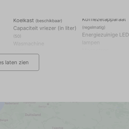
Koffiezetapparaat
Koelkast
(beschikbaar)
(regelmatig)
Capaciteit vriezer (in liter)
Energiezuinige LED
(50)
lampen
Wasmachine
Magnetron
es laten zien