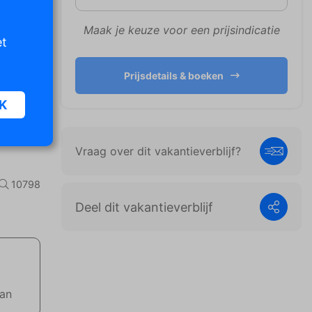
Maak je keuze voor een prijsindicatie
et
Prijsdetails & boeken
K
Vraag over dit vakantieverblijf?
oor
n van
10798
iet
Deel dit vakantieverblijf
er te
n die
e
aan