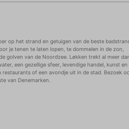
adverteerders.
noer op het strand en getuigen van de beste badstra
or je tenen te laten lopen, te dommelen in de zon,
de golven van de Noordzee. Løkken trekt al meer da
water, een gezellige sfeer, levendige handel, kunst en
 restaurants of een avondje uit in de stad. Bezoek o
ste van Denemarken.