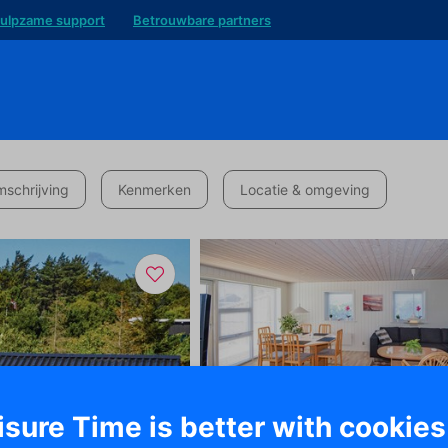
ulpzame support
Betrouwbare partners
schrijving
Kenmerken
Locatie & omgeving
isure Time is better with cookies