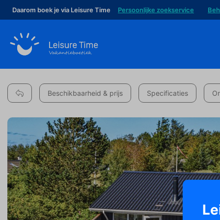
Daarom boek je via Leisure Time
Persoonlijke zoekservice
Beh
Beschikbaarheid & prijs
Specificaties
Om
Le