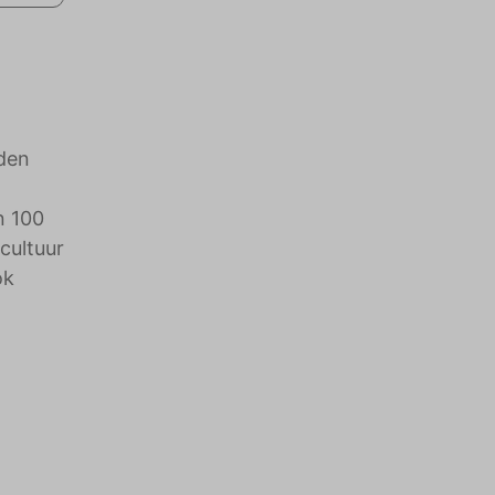
nden
n 100
 cultuur
ok