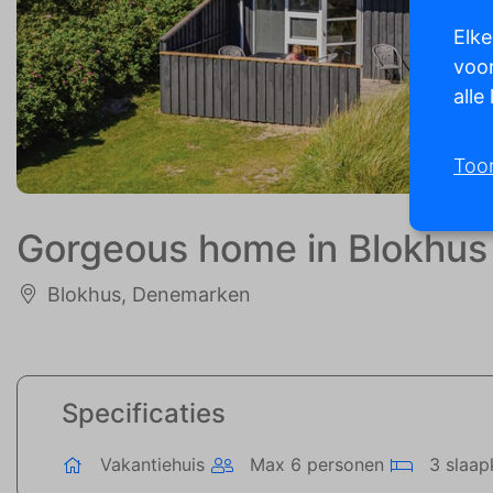
Elke
voor
alle
Too
Gorgeous home in Blokhus 
Blokhus, Denemarken
Specificaties
Vakantiehuis
Max 6 personen
3 slaap