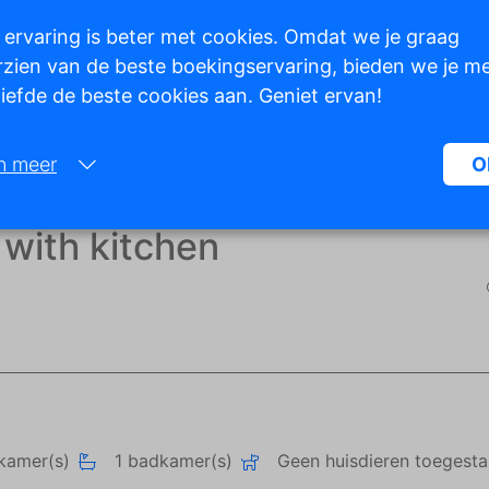
 ervaring is beter met cookies. Omdat we je graag
zien van de beste boekingservaring, bieden we je m
 liefde de beste cookies aan. Geniet ervan!
Toon alle foto's
n meer
O
Noodzakelijk:
with kitchen
Noodzakelijke cookies helpen een website bruikbaarder te maken, d
basisfuncties als paginanavigatie en toegang tot beveiligde gedeelte
de website mogelijk te maken. Zonder deze cookies kan de website n
naar behoren werken.
Marketing:
Deze site gebruikt cookies en Google technologieën om het siteverke
analyseren. Het doel van marketingcookies is advertenties weergeve
zijn afgestemd op en relevant zijn voor de individuele gebruiker. Dez
kamer(s)
1 badkamer(s)
Geen huisdieren toegest
advertenties worden zo waardevoller voor uitgevers en externe