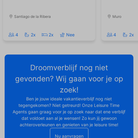
Santiago de la Ribera
Muro
4
2x
2x
Nee
4
2x
Droomverblijf nog niet
gevonden? Wij gaan voor je op
zoek!
Ben je jouw ideale vakantieverblijf nog niet
tegengekomen? Niet getreurd! Onze Leisure Time
Agents gaan graag voor je op zoek naar dat ene verblijf
dat voldoet aan al je wensen! Zo kun jij gewoon
achteroverleunen en genieten van je leisure time!
Nu aanvragen