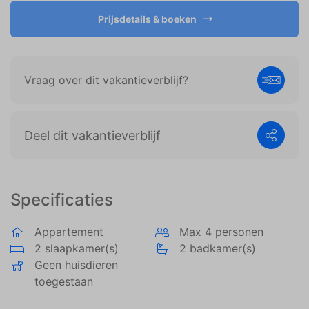
weergeven die zijn afgestemd op en relevant zijn
voor de individuele gebruiker. Deze advertenties
Prijsdetails & boeken
worden zo waardevoller voor uitgevers en externe
adverteerders.
Vraag over dit vakantieverblijf?
Deel dit vakantieverblijf
Specificaties
Appartement
Max 4 personen
2 slaapkamer(s)
2 badkamer(s)
Geen huisdieren
toegestaan