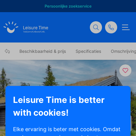
Persoonlijke zoekservice
Beschikbaarheid & prijs
Specificaties
Omschrijvin
Leisure Time is better
with cookies!
Toon alle foto's
Elke ervaring is beter met cookies. Omdat