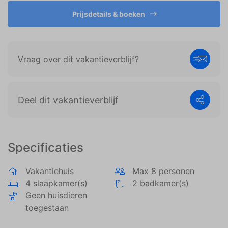
weergeven die zijn afgestemd op en relevant zijn
voor de individuele gebruiker. Deze advertenties
Prijsdetails & boeken
worden zo waardevoller voor uitgevers en externe
adverteerders.
Vraag over dit vakantieverblijf?
Deel dit vakantieverblijf
Specificaties
Vakantiehuis
Max 8 personen
4 slaapkamer(s)
2 badkamer(s)
Geen huisdieren
toegestaan