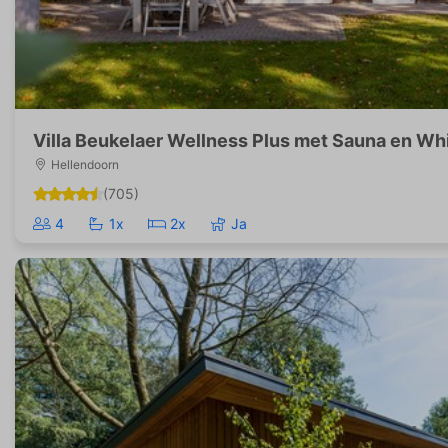
Villa Beukelaer Wellness Plus met Sauna en Whir
Hellendoorn
(705)
4
1x
2x
Ja