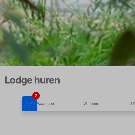
Lodge huren
2
Waarheen
Wanneer
2 