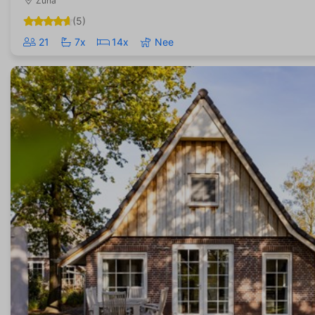
Zuna
(5)
21
7x
14x
Nee