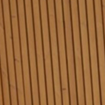
paginanavigatie en toegang tot beveiligde
gedeelten van de website mogelijk te maken.
Zonder deze cookies kan de website niet naar
behoren werken.
Marketing:
Deze site gebruikt cookies en Google
technologieën om het siteverkeer te analyseren.
Het doel van marketingcookies is advertenties
weergeven die zijn afgestemd op en relevant zijn
voor de individuele gebruiker. Deze advertenties
worden zo waardevoller voor uitgevers en externe
adverteerders.