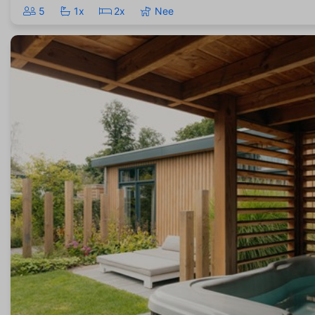
5
1x
2x
Nee