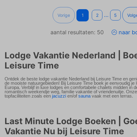
...
Vorige
1
2
5
Volg
aantal resultaten: 50
naar b
Lodge Vakantie Nederland | Boe
Leisure Time
Ontdek de beste lodge vakantie Nederland bij Leisure Time en geni
de mooiste natuurgebieden! Bij Leisure Time boek je eenvoudig je 
Europa. Verblijf in luxe lodges en comfortabele chalets midden in d
romantisch weekendje weg, familie vakantie of vriendenuitje. On
topfaciliteiten zoals een
jacuzzi
en/of
sauna
vaak met een terras.
Last Minute Lodge Boeken | G
Vakantie Nu bij Leisure Time