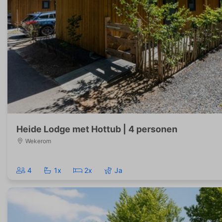
Heide Lodge met Hottub | 4 personen
Wekerom
4
1x
2x
Ja