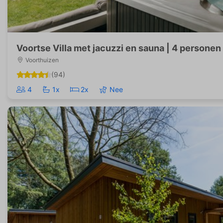
Voortse Villa met jacuzzi en sauna | 4 personen
Voorthuizen
(94)
4
1x
2x
Nee