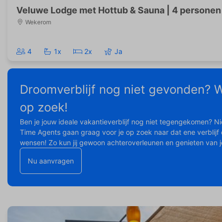
Veluwe Lodge met Hottub & Sauna | 4 personen
Wekerom
4
1x
2x
Ja
Droomverblijf nog niet gevonden? W
op zoek!
Ben je jouw ideale vakantieverblijf nog niet tegengekomen? Ni
Time Agents gaan graag voor je op zoek naar dat ene verblijf d
wensen! Zo kun jij gewoon achteroverleunen en genieten van je
Nu aanvragen