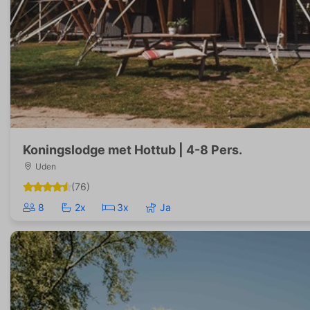
Koningslodge met Hottub | 4-8 Pers.
Uden
(76)
8
2x
3x
Ja