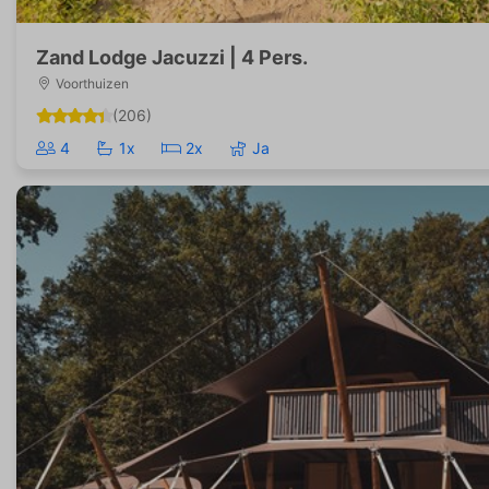
Zand Lodge Jacuzzi | 4 Pers.
Voorthuizen
(206)
4
1x
2x
Ja