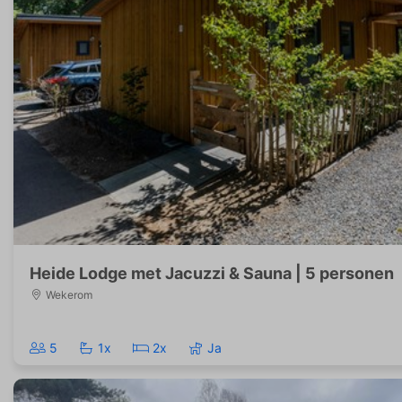
Heide Lodge met Jacuzzi & Sauna | 5 personen
Wekerom
5
1x
2x
Ja