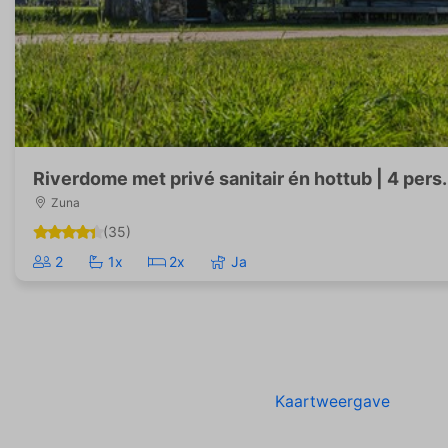
Riverdome met privé sanitair én hottub | 4 pers.
Zuna
(35)
2
1x
2x
Ja
Kaartweergave