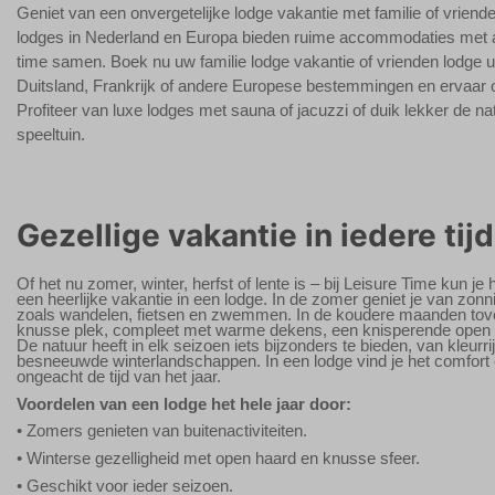
Geniet van een onvergetelijke lodge vakantie met familie of vriend
lodges in Nederland en Europa bieden ruime accommodaties met all
time samen. Boek nu uw familie lodge vakantie of vrienden lodge ui
Duitsland, Frankrijk of andere Europese bestemmingen en ervaar o
Profiteer van luxe lodges met sauna of jacuzzi of duik lekker de nat
speeltuin.
Gezellige vakantie in iedere tijd
Of het nu zomer, winter, herfst of lente is – bij Leisure Time kun je
een heerlijke vakantie in een lodge. In de zomer geniet je van zonn
zoals wandelen, fietsen en zwemmen. In de koudere maanden tover
knusse plek, compleet met warme dekens, een knisperende open ha
De natuur heeft in elk seizoen iets bijzonders te bieden, van kleurri
besneeuwde winterlandschappen. In een lodge vind je het comfort e
ongeacht de tijd van het jaar.
Voordelen van een lodge het hele jaar door:
• Zomers genieten van buitenactiviteiten.
• Winterse gezelligheid met open haard en knusse sfeer.
• Geschikt voor ieder seizoen.