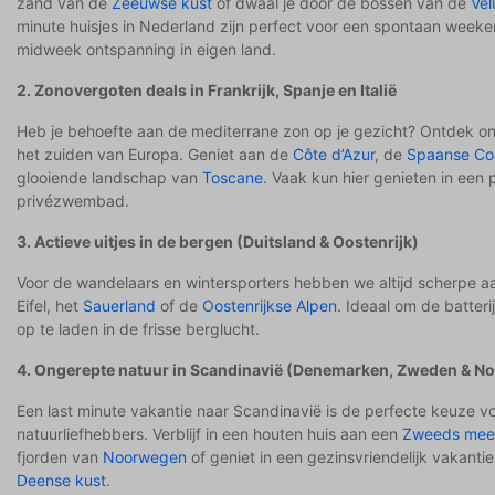
zand van de
Zeeuwse kust
of dwaal je door de bossen van de
Ve
minute huisjes in Nederland zijn perfect voor een spontaan week
midweek ontspanning in eigen land.
2. Zonovergoten deals in Frankrijk, Spanje en Italië
Heb je behoefte aan de mediterrane zon op je gezicht? Ontdek onz
het zuiden van Europa. Geniet aan de
Côte d’Azur
, de
Spaanse Cos
glooiende landschap van
Toscane
. Vaak kun hier genieten in een 
privézwembad.
3. Actieve uitjes in de bergen (Duitsland & Oostenrijk)
Voor de wandelaars en wintersporters hebben we altijd scherpe a
Eifel, het
Sauerland
of de
Oostenrijkse Alpen
. Ideaal om de batter
op te laden in de frisse berglucht.
4. Ongerepte natuur in Scandinavië (Denemarken, Zweden & N
Een last minute vakantie naar Scandinavië is de perfecte keuze v
natuurliefhebbers. Verblijf in een houten huis aan een
Zweeds mee
fjorden van
Noorwegen
of geniet in een gezinsvriendelijk vakanti
Deense kust
.