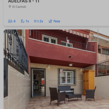
ADELFAS II - 11
El Carmoli
4
1x
2x
Nee