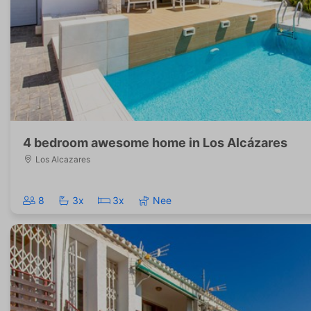
4 bedroom awesome home in Los Alcázares
Los Alcazares
8
3x
3x
Nee