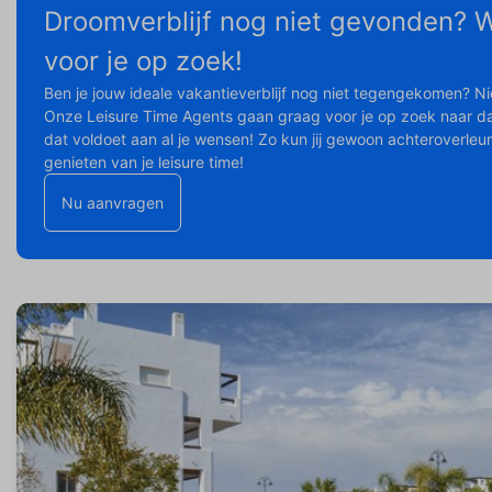
Droomverblijf nog niet gevonden? W
voor je op zoek!
Ben je jouw ideale vakantieverblijf nog niet tegengekomen? Ni
Onze Leisure Time Agents gaan graag voor je op zoek naar dat
dat voldoet aan al je wensen! Zo kun jij gewoon achteroverleu
genieten van je leisure time!
Nu aanvragen