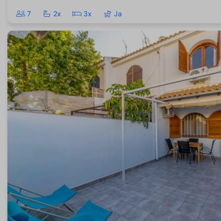
7
2x
3x
Ja