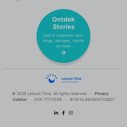
Ontdek
Stories
Laat je inspireren door
blogs, verhalen, trends
en meer
© 2026 Leisure Time. All rights reserved
Privacy
Colofon
KVK 77112598
BTW NL860904702B01