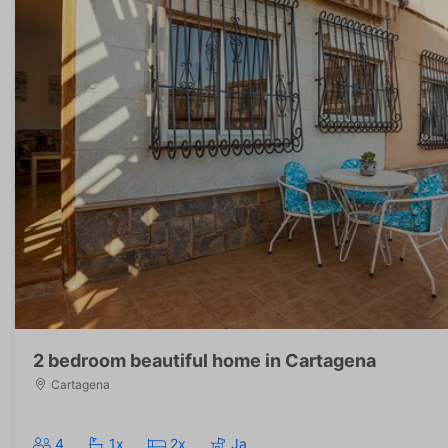
2 bedroom beautiful home in Cartagena
Cartagena
4
1x
2x
Ja