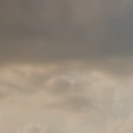
Marketing:
Deze site gebruikt cookies en Google
technologieën om het siteverkeer te analyseren.
Het doel van marketingcookies is advertenties
weergeven die zijn afgestemd op en relevant zijn
voor de individuele gebruiker. Deze advertenties
worden zo waardevoller voor uitgevers en externe
adverteerders.