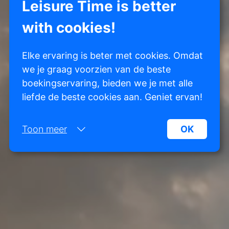
Leisure Time is better
with cookies!
Elke ervaring is beter met cookies. Omdat
we je graag voorzien van de beste
boekingservaring, bieden we je met alle
liefde de beste cookies aan. Geniet ervan!
Toon meer
OK
Noodzakelijk:
Noodzakelijke cookies helpen een website
bruikbaarder te maken, door basisfuncties als
paginanavigatie en toegang tot beveiligde
gedeelten van de website mogelijk te maken.
Zonder deze cookies kan de website niet naar
behoren werken.