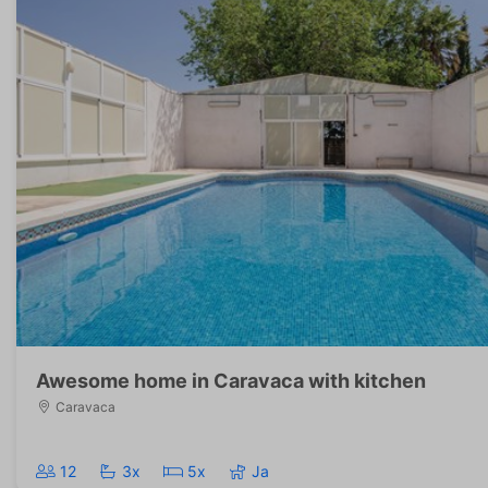
Awesome home in Caravaca with kitchen
Caravaca
12
3x
5x
Ja