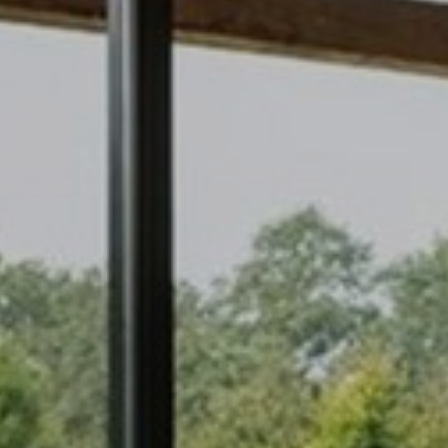
die Website nicht ordnungsgemäß funktionieren.
Marketing:
Diese Website verwendet Cookies und Google-
Technologien, um den Website-Traffic zu
analysieren. Das Ziel von Marketing-Cookies ist
es, Anzeigen anzuzeigen, die auf den individuellen
Benutzer zugeschnitten und relevant sind. Diese
Anzeigen werden für Verleger und externe
Werbetreibende wertvoller.