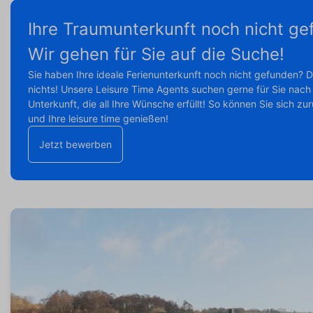
Ihre Traumunterkunft noch nicht g
Wir gehen für Sie auf die Suche!
Sie haben Ihre ideale Ferienunterkunft noch nicht gefunden? 
nichts! Unsere Leisure Time Agents suchen gerne für Sie nach 
Unterkunft, die all Ihre Wünsche erfüllt! So können Sie sich z
und Ihre leisure time genießen!
Jetzt bewerben