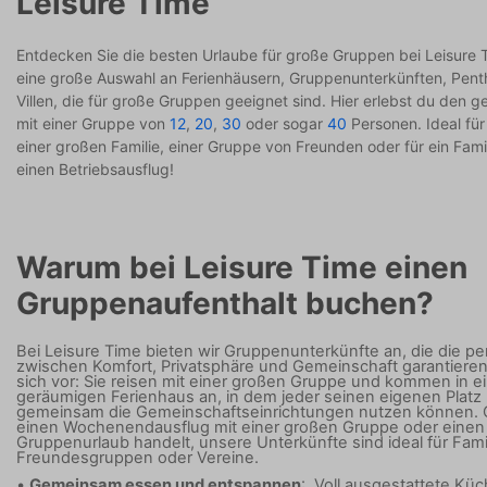
Leisure Time
Entdecken Sie die besten Urlaube für große Gruppen bei Leisure T
eine große Auswahl an Ferienhäusern, Gruppenunterkünften, Pen
Villen, die für große Gruppen geeignet sind. Hier erlebst du den g
mit einer Gruppe von
12
,
20
,
30
oder sogar
40
Personen. Ideal für
einer großen Familie, einer Gruppe von Freunden oder für ein Fami
einen Betriebsausflug!
Warum bei Leisure Time einen
Gruppenaufenthalt buchen?
Bei Leisure Time bieten wir Gruppenunterkünfte an, die die pe
zwischen Komfort, Privatsphäre und Gemeinschaft garantieren
sich vor: Sie reisen mit einer großen Gruppe und kommen in 
geräumigen Ferienhaus an, in dem jeder seinen eigenen Platz h
gemeinsam die Gemeinschaftseinrichtungen nutzen können.
einen Wochenendausflug mit einer großen Gruppe oder einen
Gruppenurlaub handelt, unsere Unterkünfte sind ideal für Fami
Freundesgruppen oder Vereine.
•
Gemeinsam essen und entspannen
:
Voll ausgestattete Kü