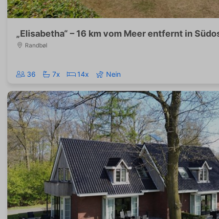
„Elisabetha“ – 16 km vom Meer entfernt in Südo
Randbøl
36
7x
14x
Nein