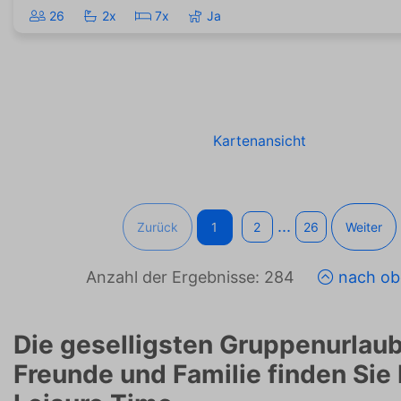
26
2x
7x
Ja
Kartenansicht
...
Zurück
1
2
26
Weiter
Anzahl der Ergebnisse: 284
nach ob
Die geselligsten Gruppenurlaub
Freunde und Familie finden Sie 