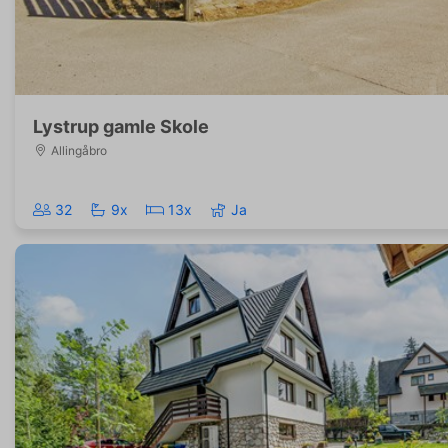
Lystrup gamle Skole
Allingåbro
32
9x
13x
Ja