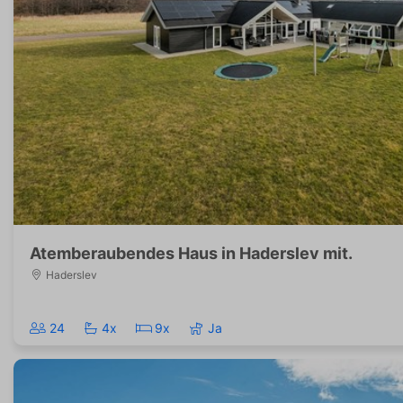
Atemberaubendes Haus in Haderslev mit.
Haderslev
24
4x
9x
Ja