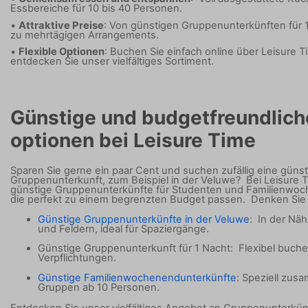
Essbereiche für 10 bis 40 Personen.
•
Attraktive Preise
: Von günstigen Gruppenunterkünften für 1
zu mehrtägigen Arrangements.
•
Flexible Optionen
:
Buchen Sie einfach online über Leisure 
entdecken Sie unser vielfältiges Sortiment.
Günstige und budgetfreundlich
optionen bei Leisure Time
Sparen Sie gerne ein paar Cent und suchen zufällig eine günst
Gruppenunterkunft, zum Beispiel in der Veluwe?
Bei Leisure 
günstige Gruppenunterkünfte für Studenten und Familienwo
die perfekt zu einem begrenzten Budget passen.
Denken Sie 
Günstige Gruppenunterkünfte in der Veluwe
:
In der Nä
und Feldern, ideal für Spaziergänge.
Günstige Gruppenunterkunft für 1 Nacht:
Flexibel buch
Verpflichtungen.
Günstige Familienwochenendunterkünfte
: Speziell zus
Gruppen ab 10 Personen.