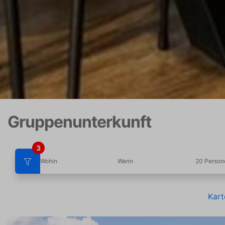
Gruppenunterkunft
3
Wohin
Wann
20 Person
Kart