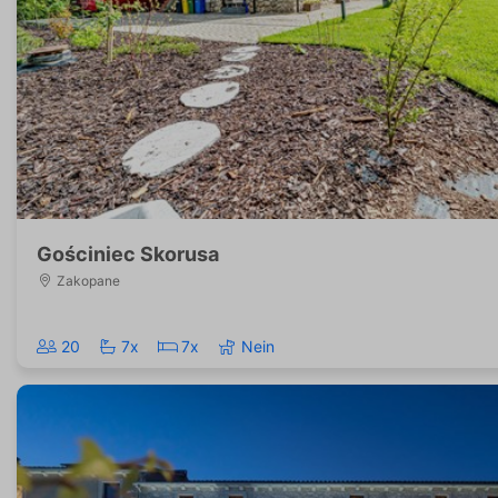
Gościniec Skorusa
Zakopane
20
7x
7x
Nein