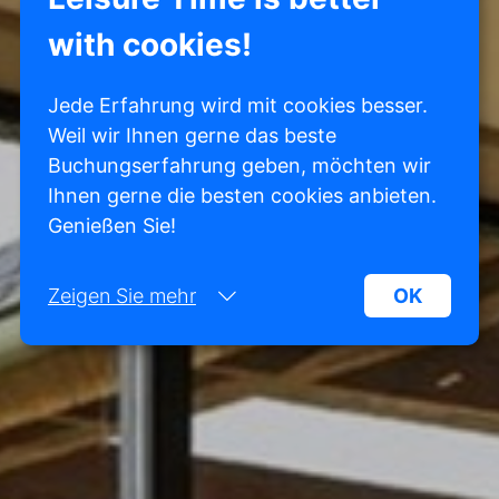
with cookies!
Jede Erfahrung wird mit cookies besser.
Weil wir Ihnen gerne das beste
Buchungserfahrung geben, möchten wir
Ihnen gerne die besten cookies anbieten.
Genießen Sie!
Zeigen Sie mehr
OK
Notwendig:
Notwendige Cookies helfen dabei, eine Website
funktionsfähiger zu machen, indem sie
grundlegende Funktionen wie die Seitennavigation
und den Zugriff auf geschützte Bereiche der
Website ermöglichen. Ohne diese Cookies kann