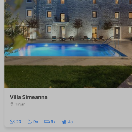
Villa Simeanna
Tinjan
20
9x
9x
Ja