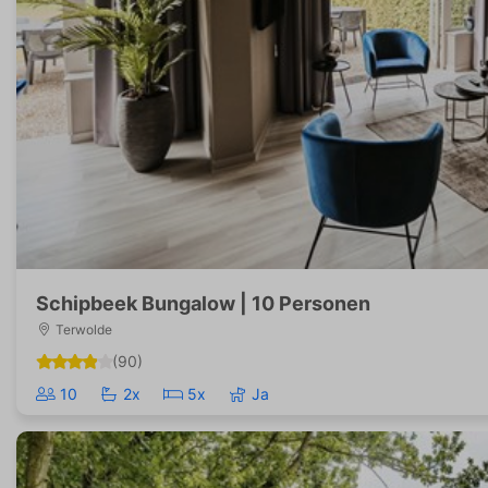
Schipbeek Bungalow | 10 Personen
Terwolde
(90)
10
2x
5x
Ja