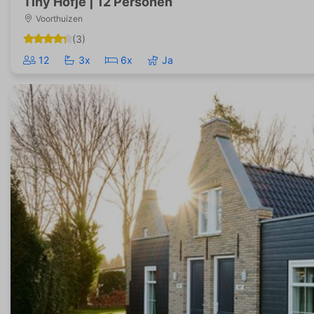
Tiny Hofje | 12 Personen
Voorthuizen
(3)
12
3x
6x
Ja