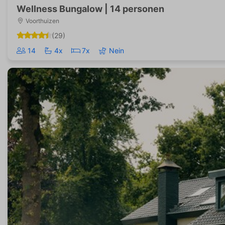
Wellness Bungalow | 14 personen
Voorthuizen
(29)
14
4x
7x
Nein