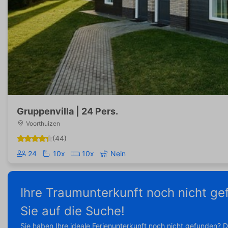
Gruppenvilla | 24 Pers.
Voorthuizen
(44)
24
10x
10x
Nein
Ihre Traumunterkunft noch nicht ge
Sie auf die Suche!
Sie haben Ihre ideale Ferienunterkunft noch nicht gefunden? 