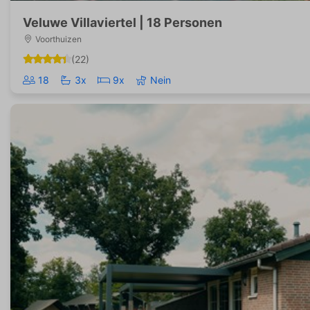
Veluwe Villaviertel | 18 Personen
Voorthuizen
(22)
18
3x
9x
Nein