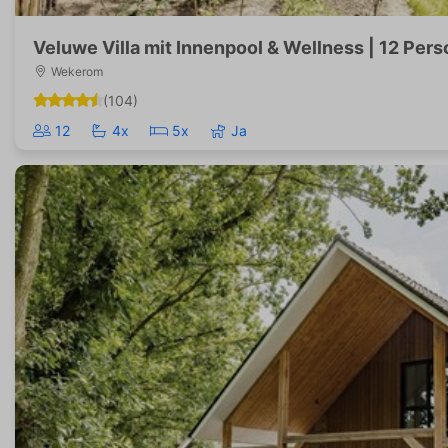
Veluwe Villa mit Innenpool & Wellness | 12 Per
Wekerom
(104)
12
4x
5x
Ja