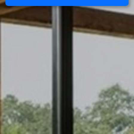
Notwendig:
Notwendige Cookies helfen dabei, eine Website
funktionsfähiger zu machen, indem sie
grundlegende Funktionen wie die Seitennavigation
und den Zugriff auf geschützte Bereiche der
Website ermöglichen. Ohne diese Cookies kann
die Website nicht ordnungsgemäß funktionieren.
Marketing:
Diese Website verwendet Cookies und Google-
Technologien, um den Website-Traffic zu
analysieren. Das Ziel von Marketing-Cookies ist
es, Anzeigen anzuzeigen, die auf den individuellen
Benutzer zugeschnitten und relevant sind. Diese
Anzeigen werden für Verleger und externe
Werbetreibende wertvoller.