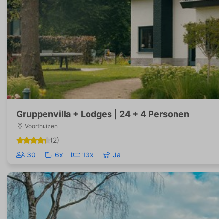
Gruppen­villa + Lodges | 24 + 4 Personen
Voorthuizen
(2)
30
6x
13x
Ja