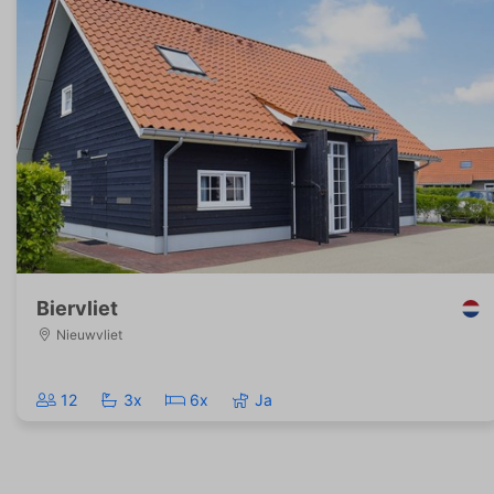
Biervliet
Nieuwvliet
12
3x
6x
Ja