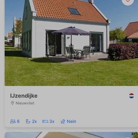
IJzendijke
Nieuwvliet
6
2x
3x
Nein