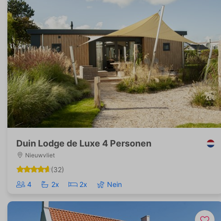
Duin Lodge de Luxe 4 Personen
Nieuwvliet
(32)
4
2x
2x
Nein