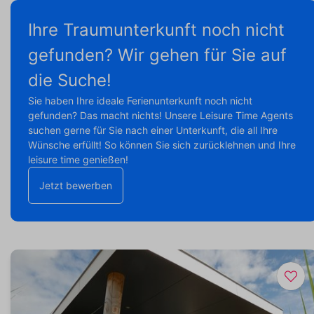
Ihre Traumunterkunft noch nicht
gefunden? Wir gehen für Sie auf
die Suche!
Sie haben Ihre ideale Ferienunterkunft noch nicht
gefunden? Das macht nichts! Unsere Leisure Time Agents
suchen gerne für Sie nach einer Unterkunft, die all Ihre
Wünsche erfüllt! So können Sie sich zurücklehnen und Ihre
leisure time genießen!
Jetzt bewerben