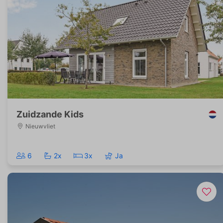
Zuidzande Kids
Nieuwvliet
6
2x
3x
Ja