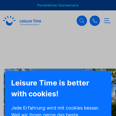
Persönlicher Suchservice
Leisure Time is better
with cookies!
Jede Erfahrung wird mit cookies besser.
Weil wir Ihnen gerne das beste