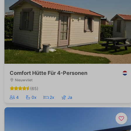
Comfort Hütte Für 4-Personen
Nieuwvliet
(65)
4
0x
2x
Ja