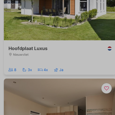
analysieren. Das Ziel von Marketing-Cookies ist
es, Anzeigen anzuzeigen, die auf den individuellen
Benutzer zugeschnitten und relevant sind. Diese
Anzeigen werden für Verleger und externe
Werbetreibende wertvoller.
Hoofdplaat Luxus
Nieuwvliet
8
3x
4x
Ja