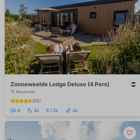
Zonneweelde Lodge Deluxe (4 Pers)
Nieuwvliet
(85)
4
2x
2x
Ja